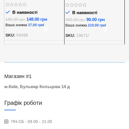
В наявності
В наявності
148.00
грн
90.00
грн
185.00
грн
300.00
грн
8
Ваша знижка
37.00
грн
!
Ваша знижка
210.00
грн
!
В
SKU:
09498
SKU:
19671/
S
Магазин #1
м.Київ, Бульвар Кольцова 14 д
Графік роботи
ПН-СБ - 09.00 - 21.00