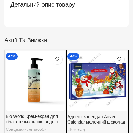
Детальний опис товару
Акції Та Знижки
-20%
-70%
Bio World Крем-екран для
Адвент календар Advent
А
тіла з термальною водою
Calendar молочний шоколад
K
SPF 30
із вершковою начинкою
5
Сонцезахисні засоби
Шоколад
Д
Baron 200 г.