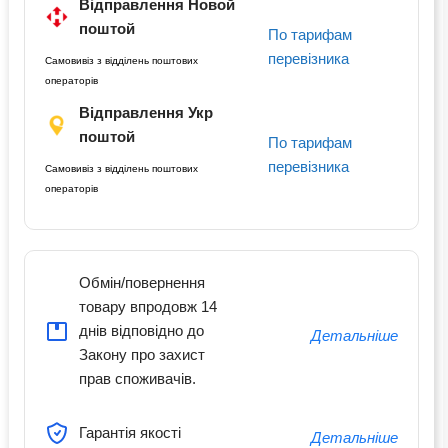
Відправлення Новой
поштой
По тарифам
перевізника
Самовивіз з відділень поштових
операторів
Відправлення Укр
поштой
По тарифам
перевізника
Самовивіз з відділень поштових
операторів
Обмін/повернення
товару впродовж 14
днів відповідно до
Детальніше
Закону про захист
прав споживачів.
Гарантія якості
Детальніше