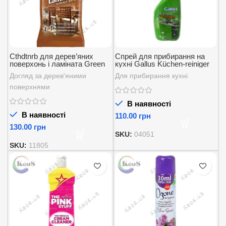
Cthdtnrb для дерев’яних
Cпрей для прибирання на
поверхонь і ламіната Green
кухні Gallus Küchen-reiniger
Shield 70шт.
750 мл.
Догляд за дерев'яними
Для прибирання кухні
поверхнями
В наявності
В наявності
грн
грн
SKU:
04051
SKU:
11805