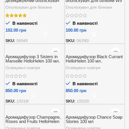
дезінфікуючий ополіскувач
ополіскувач для білизни W5
Disinfekto Bucato 1л.
ant. laun. clean. 1 л.
Ополіскувач для білизни
Ополіскувач для білизни
В наявності
В наявності
грн
грн
SKU:
06945
SKU:
06390/
Аромадифузор 3 Sisters in
Аромадифузор Black Currant
Marseille HelloHelen 100 мл.
HelloHelen 100 мл.
Освіжувачі повітря
Освіжувачі повітря
В наявності
В наявності
грн
грн
SKU:
10018/
SKU:
10020/
Аромадифузор Champagne,
Аромадифузор Chance Soap
Roses and Fruits HelloHelen
Stories 100 мл
100 мл.
Освіжувачі повітря
Освіжувачі повітря