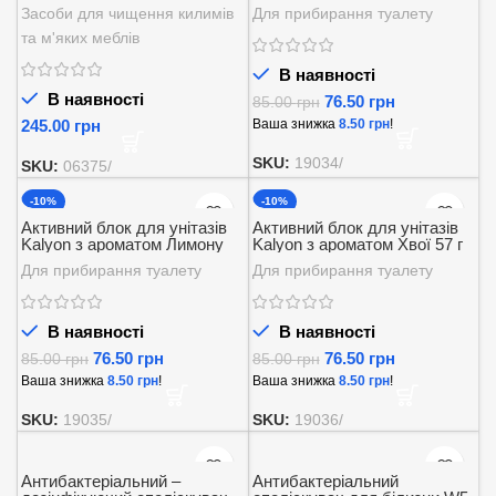
Activ-Schaum 600 мл.
57 г
Засоби для чищення килимів
Для прибирання туалету
та м'яких меблів
В наявності
В наявності
76.50
грн
85.00
грн
грн
Ваша знижка
8.50
грн
!
SKU:
19034/
SKU:
06375/
-10%
-10%
Активний блок для унітазів
Активний блок для унітазів
Kalyon з ароматом Лимону
Kalyon з ароматом Хвої 57 г
57 г
Для прибирання туалету
Для прибирання туалету
В наявності
В наявності
76.50
грн
76.50
грн
85.00
грн
85.00
грн
Ваша знижка
8.50
грн
!
Ваша знижка
8.50
грн
!
SKU:
19035/
SKU:
19036/
Антибактеріальний –
Антибактеріальний