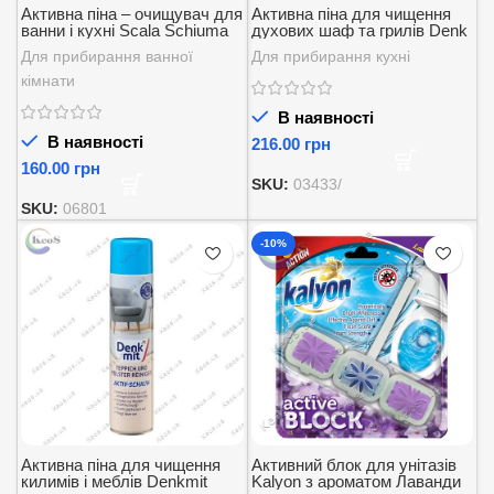
Активна піна – очищувач для
Активна піна для чищення
ванни і кухні Scala Schiuma
духових шаф та грилів Denk
attiva -detergente per Bagno e
mit backofen-und grillreiniger
Для прибирання ванної
Для прибирання кухні
Cucina 750 мл.
500 мл.
кімнати
В наявності
В наявності
грн
грн
SKU:
03433/
SKU:
06801
-10%
Активна піна для чищення
Активний блок для унітазів
килимів і меблів Denkmit
Kalyon з ароматом Лаванди