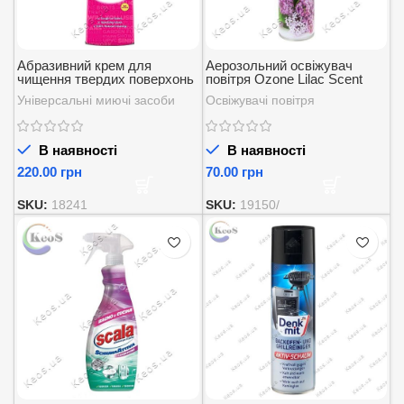
Абразивний крем для
Аерозольний освіжувач
чищення твердих поверхонь
повітря Ozone Lilac Scent
The Pink Stuff 500 мл
300 мл
Універсальні миючі засоби
Освіжувачі повітря
В наявності
В наявності
грн
грн
SKU:
18241
SKU:
19150/