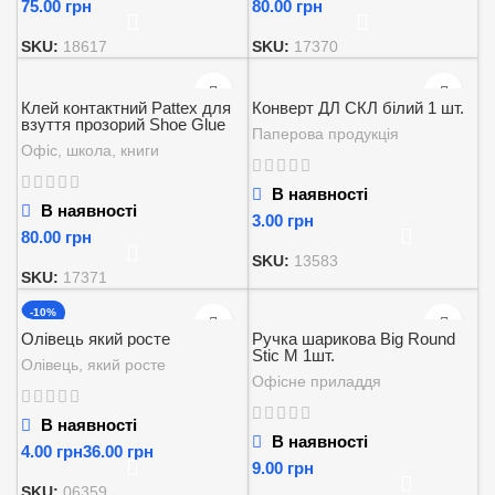
грн
грн
SKU:
18617
SKU:
17370
Клей контактний Pattex для
Конверт ДЛ СКЛ білий 1 шт.
взуття прозорий Shoe Glue
Паперова продукція
50мл
Офіс, школа, книги
В наявності
В наявності
грн
грн
SKU:
13583
SKU:
17371
-10%
Олівець який росте
Ручка шарикова Big Round
Stic M 1шт.
Олівець, який росте
Офісне приладдя
В наявності
В наявності
грн
грн
грн
SKU:
06359