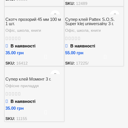
SKU:
12489
Скотч прозорий 45 мм 100 м
Супер клей Pattex S.O.S.
1 шт.
Super klej uniwersalny 3 г.
Офіс, школа, книги
Офіс, школа, книги
В наявності
В наявності
грн
грн
SKU:
16412
SKU:
17225/
Супер клей Момент 3 г.
Офісне приладдя
В наявності
грн
SKU:
11155