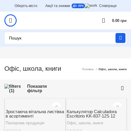
Оберіть місто
Акції та знижки
Співпраця
ДО -50%
0.00
грн
Офіс, школа, книги
Головна
Офіс, школа, книги
Показати
фільтр
Зростаюча вітальна листівка
Калькулятор Calculadora
в асортименті
Escritorio KK-837-12S 12
Digitos Numerico Tecla Amplia
Паперова продукція
Офіс, школа, книги
1 шт.