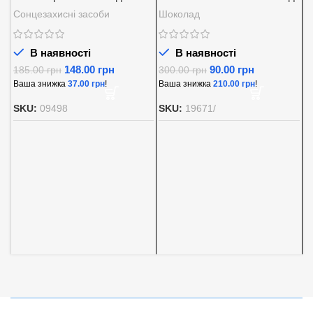
SPF 30
із вершковою начинкою
Сонцезахисні засоби
Шоколад
Baron 200 г.
В наявності
В наявності
148.00
грн
90.00
грн
185.00
грн
300.00
грн
Ваша знижка
37.00
грн
!
Ваша знижка
210.00
грн
!
А
SKU:
09498
SKU:
19671/
K
5
Д
8
В
S