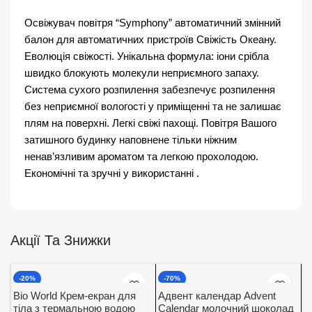
Освіжувач повітря “Symphony” автоматичний змінний
балон для автоматичних пристроїв Свіжість Океану.
Еволюція свіжості. Унікальна формула: іони срібла
швидко блокують молекули неприємного запаху.
Система сухого розпилення забезпечує розпилення
без неприємної вологості у приміщенні та не залишає
плям на поверхні. Легкі свіжі пахощі. Повітря Вашого
затишного будинку наповнене тільки ніжним
ненав’язливим ароматом та легкою прохолодою.
Економічні та зручні у використанні .
Акції Та Знижки
-20%
-70%
Bio World Крем-екран для
Адвент календар Advent
тіла з термальною водою
Calendar молочний шоколад