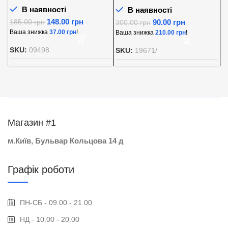
В наявності
В наявності
148.00
грн
90.00
грн
185.00
грн
300.00
грн
8
Ваша знижка
37.00
грн
!
Ваша знижка
210.00
грн
!
В
SKU:
09498
SKU:
19671/
S
Магазин #1
м.Київ, Бульвар Кольцова 14 д
Графік роботи
ПН-СБ - 09.00 - 21.00
НД - 10.00 - 20.00