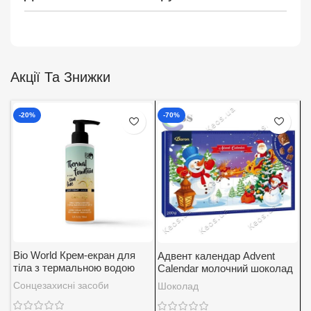
Акції Та Знижки
-20%
-70%
Bio World Крем-екран для
Адвент календар Advent
А
тіла з термальною водою
Calendar молочний шоколад
K
SPF 30
із вершковою начинкою
5
Сонцезахисні засоби
Шоколад
Д
Baron 200 г.