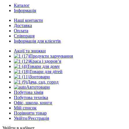
Каталог
Інформація
Наші контакти
Доставка
Оплата
Співпраця
Інформація для клієнтів
Акції та знижки
Продукти харчування
Краса і здоров’я
Товари для дому
Товари для дітей
Зоотовари
Дача, сад, город
Автотовари
Побутова хімія
Побутова техніка
Офіс, школа, книги
Мій список
Порівняти товар
Увійти/Реєстрація
Увійти в кабінет