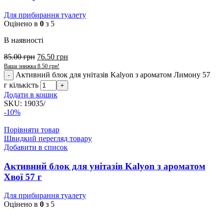
Для прибирання туалету
Оцінено в
0
з 5
В наявності
85.00
грн
76.50
грн
Ваша знижка
8.50
грн
!
Активний блок для унітазів Kalyon з ароматом Лимону 57
г кількість
Додати в кошик
SKU:
19035/
-10%
Порівняти товар
Швидкий перегляд товару
Добавити в список
Активний блок для унітазів Kalyon з ароматом
Хвої 57 г
Для прибирання туалету
Оцінено в
0
з 5