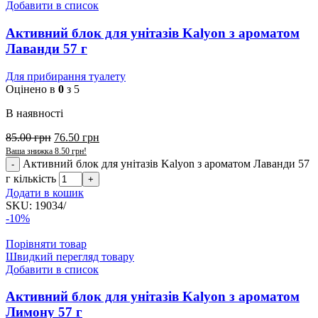
Добавити в список
Активний блок для унітазів Kalyon з ароматом
Лаванди 57 г
Для прибирання туалету
Оцінено в
0
з 5
В наявності
85.00
грн
76.50
грн
Ваша знижка
8.50
грн
!
Активний блок для унітазів Kalyon з ароматом Лаванди 57
г кількість
Додати в кошик
SKU:
19034/
-10%
Порівняти товар
Швидкий перегляд товару
Добавити в список
Активний блок для унітазів Kalyon з ароматом
Лимону 57 г