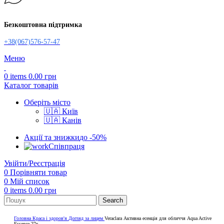
Безкоштовна підтримка
+38(067)576-57-47
Меню
0
items
0.00
грн
Каталог товарів
Оберіть місто
🇺🇦 Київ
🇺🇦 Канів
Акції та знижки
до -50%
Співпраця
Увійти/Реєстрація
0
Порівняти товар
0
Мій список
0
items
0.00
грн
Search
Головна
Краса і здоров'я
Догляд за лицем
Veraclara Активна есенція для обличчя Aqua Active
Essence 27г.