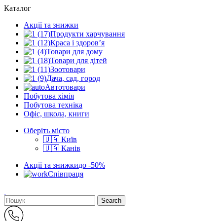
Каталог
Акції та знижки
Продукти харчування
Краса і здоров’я
Товари для дому
Товари для дітей
Зоотовари
Дача, сад, город
Автотовари
Побутова хімія
Побутова техніка
Офіс, школа, книги
Оберіть місто
🇺🇦 Київ
🇺🇦 Канів
Акції та знижки
до -50%
Співпраця
Search