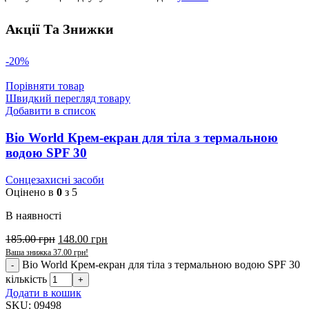
Акції Та Знижки
-20%
Порівняти товар
Швидкий перегляд товару
Добавити в список
Bio World Крем-екран для тіла з термальною
водою SPF 30
Сонцезахисні засоби
Оцінено в
0
з 5
В наявності
185.00
грн
148.00
грн
Ваша знижка
37.00
грн
!
Bio World Крем-екран для тіла з термальною водою SPF 30
кількість
Додати в кошик
SKU:
09498