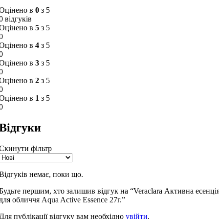
Оцінено в
0
з 5
0 відгуків
Оцінено в
5
з 5
0
Оцінено в
4
з 5
0
Оцінено в
3
з 5
0
Оцінено в
2
з 5
0
Оцінено в
1
з 5
0
Відгуки
Скинути фільтр
Відгуків немає, поки що.
Будьте першим, хто залишив відгук на “Veraclara Активна есенці
для обличчя Aqua Active Essence 27г.”
Для публікації відгуку вам необхідно
увійти
.