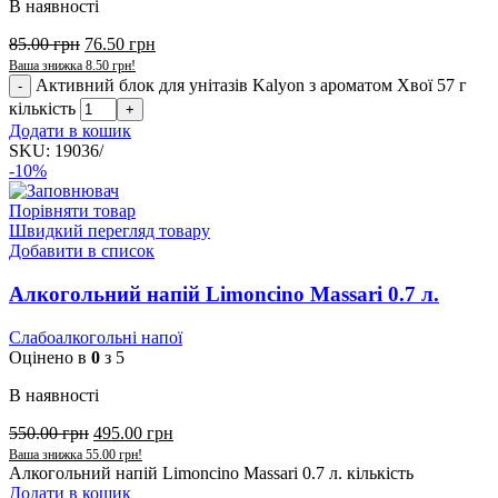
В наявності
85.00
грн
76.50
грн
Ваша знижка
8.50
грн
!
Активний блок для унітазів Kalyon з ароматом Хвої 57 г
кількість
Додати в кошик
SKU:
19036/
-10%
Порівняти товар
Швидкий перегляд товару
Добавити в список
Алкогольний напій Limoncino Massari 0.7 л.
Слабоалкогольні напої
Оцінено в
0
з 5
В наявності
550.00
грн
495.00
грн
Ваша знижка
55.00
грн
!
Алкогольний напій Limoncino Massari 0.7 л. кількість
Додати в кошик