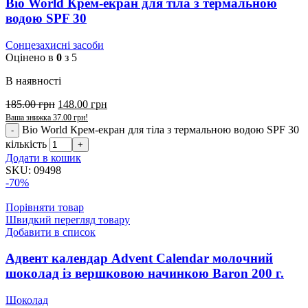
Bio World Крем-екран для тіла з термальною
водою SPF 30
Сонцезахисні засоби
Оцінено в
0
з 5
В наявності
185.00
грн
148.00
грн
Ваша знижка
37.00
грн
!
Bio World Крем-екран для тіла з термальною водою SPF 30
кількість
Додати в кошик
SKU:
09498
-70%
Порівняти товар
Швидкий перегляд товару
Добавити в список
Адвент календар Advent Calendar молочний
шоколад із вершковою начинкою Baron 200 г.
Шоколад