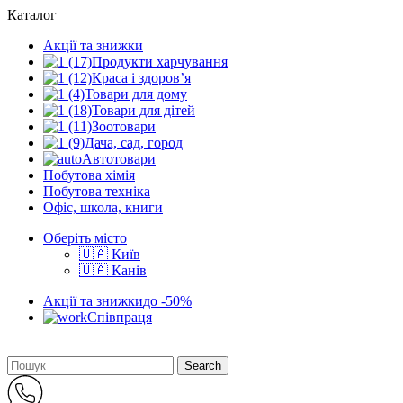
Каталог
Акції та знижки
Продукти харчування
Краса і здоров’я
Товари для дому
Товари для дітей
Зоотовари
Дача, сад, город
Автотовари
Побутова хімія
Побутова техніка
Офіс, школа, книги
Оберіть місто
🇺🇦 Київ
🇺🇦 Канів
Акції та знижки
до -50%
Співпраця
Search