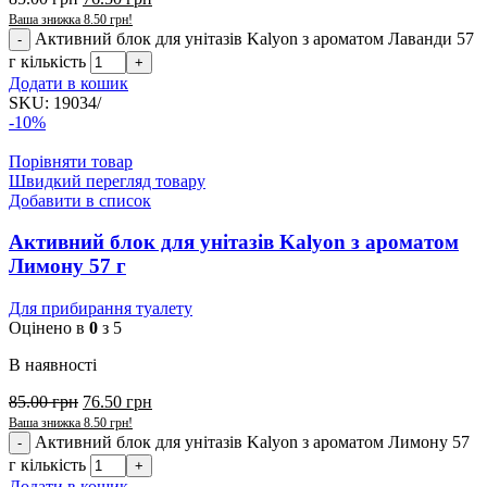
Ваша знижка
8.50
грн
!
Активний блок для унітазів Kalyon з ароматом Лаванди 57
г кількість
Додати в кошик
SKU:
19034/
-10%
Порівняти товар
Швидкий перегляд товару
Добавити в список
Активний блок для унітазів Kalyon з ароматом
Лимону 57 г
Для прибирання туалету
Оцінено в
0
з 5
В наявності
85.00
грн
76.50
грн
Ваша знижка
8.50
грн
!
Активний блок для унітазів Kalyon з ароматом Лимону 57
г кількість
Додати в кошик