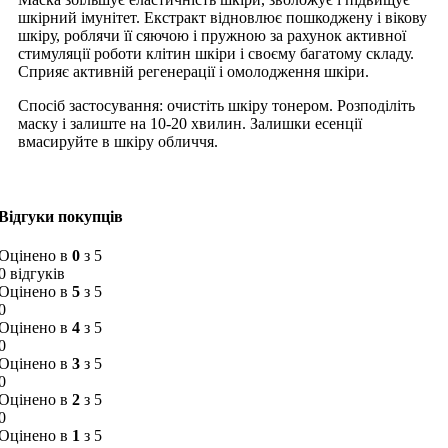
шкірний імунітет. Екстракт відновлює пошкоджену і вікову
шкіру, роблячи її сяючою і пружною за рахунок активної
стимуляції роботи клітин шкіри і своєму багатому складу.
Сприяє активній регенерації і омолодження шкіри.
Спосіб застосування: очистіть шкіру тонером. Розподіліть
маску і залиште на 10-20 хвилин. Залишки есенції
вмасируйте в шкіру обличчя.
Відгуки покупців
Оцінено в
0
з 5
0 відгуків
Оцінено в
5
з 5
0
Оцінено в
4
з 5
0
Оцінено в
3
з 5
0
Оцінено в
2
з 5
0
Оцінено в
1
з 5