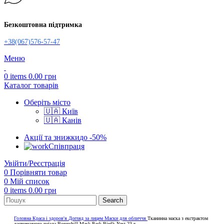
Безкоштовна підтримка
+38(067)576-57-47
Меню
0
items
0.00
грн
Каталог товарів
Оберіть місто
🇺🇦 Київ
🇺🇦 Канів
Акції та знижки
до -50%
Співпраця
Увійти/Реєстрація
0
Порівняти товар
0
Мій список
0
items
0.00
грн
Search
Головна
Краса і здоров'я
Догляд за лицем
Маски для обличчя
Тканинна маска з екстрактом
ласточкиного гнізда Bonnyhill Mask Pack Bird’s Nest 23 г.