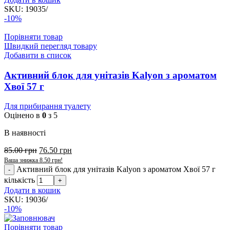
SKU:
19035/
-10%
Порівняти товар
Швидкий перегляд товару
Добавити в список
Активний блок для унітазів Kalyon з ароматом
Хвої 57 г
Для прибирання туалету
Оцінено в
0
з 5
В наявності
85.00
грн
76.50
грн
Ваша знижка
8.50
грн
!
Активний блок для унітазів Kalyon з ароматом Хвої 57 г
кількість
Додати в кошик
SKU:
19036/
-10%
Порівняти товар