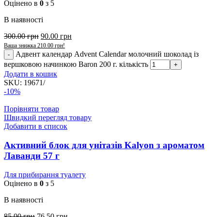
Оцінено в
0
з 5
В наявності
300.00
грн
90.00
грн
Ваша знижка
210.00
грн
!
Адвент календар Advent Calendar молочний шоколад із
вершковою начинкою Baron 200 г. кількість
Додати в кошик
SKU:
19671/
-10%
Порівняти товар
Швидкий перегляд товару
Добавити в список
Активний блок для унітазів Kalyon з ароматом
Лаванди 57 г
Для прибирання туалету
Оцінено в
0
з 5
В наявності
85.00
грн
76.50
грн