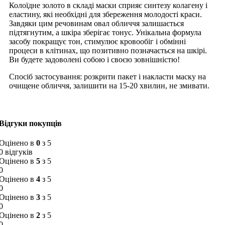
Колоїдне золото в складі маски сприяє синтезу колагену і
еластину, які необхідні для збереження молодості краси.
Завдяки цим речовинам овал обличчя залишається
підтягнутим, а шкіра зберігає тонус. Унікальна формула
засобу покращує тон, стимулює кровообіг і обмінні
процеси в клітинах, що позитивно позначається на шкірі.
Ви будете задоволені собою і своєю зовнішністю!
Спосіб застосування: розкрити пакет і накласти маску на
очищене обличчя, залишити на 15-20 хвилин, не змивати.
Відгуки покупців
Оцінено в
0
з 5
0 відгуків
Оцінено в
5
з 5
0
Оцінено в
4
з 5
0
Оцінено в
3
з 5
0
Оцінено в
2
з 5
0