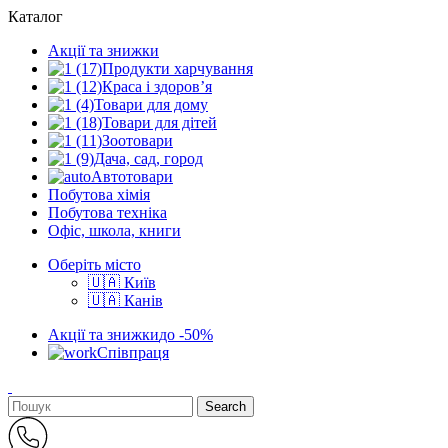
Каталог
Акції та знижки
Продукти харчування
Краса і здоров’я
Товари для дому
Товари для дітей
Зоотовари
Дача, сад, город
Автотовари
Побутова хімія
Побутова техніка
Офіс, школа, книги
Оберіть місто
🇺🇦 Київ
🇺🇦 Канів
Акції та знижки
до -50%
Співпраця
Search