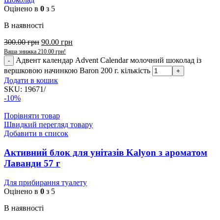
Оцінено в
0
з 5
В наявності
300.00
грн
90.00
грн
Ваша знижка
210.00
грн
!
Адвент календар Advent Calendar молочний шоколад із
вершковою начинкою Baron 200 г. кількість
Додати в кошик
SKU:
19671/
-10%
Порівняти товар
Швидкий перегляд товару
Добавити в список
Активний блок для унітазів Kalyon з ароматом
Лаванди 57 г
Для прибирання туалету
Оцінено в
0
з 5
В наявності