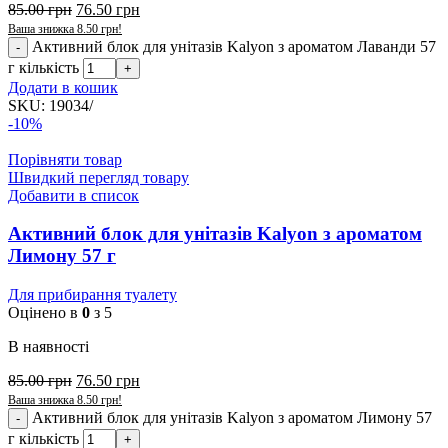
85.00
грн
76.50
грн
Ваша знижка
8.50
грн
!
Активний блок для унітазів Kalyon з ароматом Лаванди 57
г кількість
Додати в кошик
SKU:
19034/
-10%
Порівняти товар
Швидкий перегляд товару
Добавити в список
Активний блок для унітазів Kalyon з ароматом
Лимону 57 г
Для прибирання туалету
Оцінено в
0
з 5
В наявності
85.00
грн
76.50
грн
Ваша знижка
8.50
грн
!
Активний блок для унітазів Kalyon з ароматом Лимону 57
г кількість