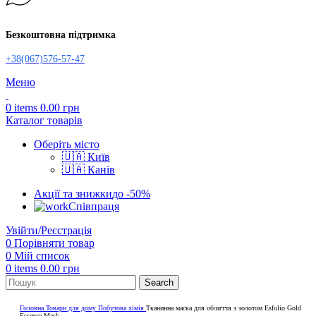
Безкоштовна підтримка
+38(067)576-57-47
Меню
0
items
0.00
грн
Каталог товарів
Оберіть місто
🇺🇦 Київ
🇺🇦 Канів
Акції та знижки
до -50%
Співпраця
Увійти/Реєстрація
0
Порівняти товар
0
Мій список
0
items
0.00
грн
Search
Головна
Товари для дому
Побутова хімія
Тканинна маска для обличчя з золотом Esfolio Gold
Essence Mask