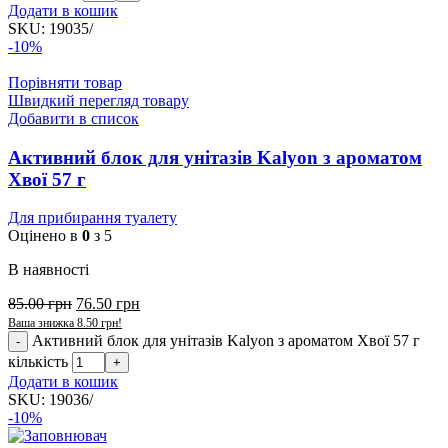
Додати в кошик
SKU:
19035/
-10%
Порівняти товар
Швидкий перегляд товару
Добавити в список
Активний блок для унітазів Kalyon з ароматом
Хвої 57 г
Для прибирання туалету
Оцінено в
0
з 5
В наявності
85.00
грн
76.50
грн
Ваша знижка
8.50
грн
!
Активний блок для унітазів Kalyon з ароматом Хвої 57 г
кількість
Додати в кошик
SKU:
19036/
-10%