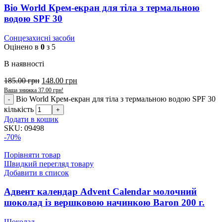
Bio World Крем-екран для тіла з термальною
водою SPF 30
Сонцезахисні засоби
Оцінено в
0
з 5
В наявності
185.00
грн
148.00
грн
Ваша знижка
37.00
грн
!
Bio World Крем-екран для тіла з термальною водою SPF 30
кількість
Додати в кошик
SKU:
09498
-70%
Порівняти товар
Швидкий перегляд товару
Добавити в список
Адвент календар Advent Calendar молочний
шоколад із вершковою начинкою Baron 200 г.
Шоколад