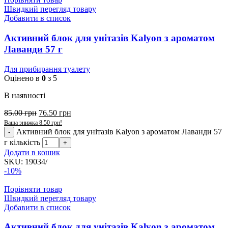
Швидкий перегляд товару
Добавити в список
Активний блок для унітазів Kalyon з ароматом
Лаванди 57 г
Для прибирання туалету
Оцінено в
0
з 5
В наявності
85.00
грн
76.50
грн
Ваша знижка
8.50
грн
!
Активний блок для унітазів Kalyon з ароматом Лаванди 57
г кількість
Додати в кошик
SKU:
19034/
-10%
Порівняти товар
Швидкий перегляд товару
Добавити в список
Активний блок для унітазів Kalyon з ароматом