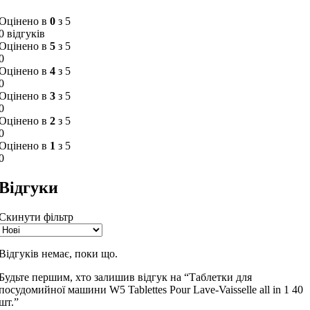
Оцінено в
0
з 5
0 відгуків
Оцінено в
5
з 5
0
Оцінено в
4
з 5
0
Оцінено в
3
з 5
0
Оцінено в
2
з 5
0
Оцінено в
1
з 5
0
Відгуки
Скинути фільтр
Відгуків немає, поки що.
Будьте першим, хто залишив відгук на “Таблетки для
посудомийної машини W5 Tablettes Pour Lave-Vaisselle all in 1 40
шт.”