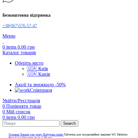
Безкоштовна підтримка
+38(067)576-57-47
Меню
0
items
0.00
грн
Каталог товарів
Оберіть місто
🇺🇦 Київ
🇺🇦 Канів
Акції та знижки
до -50%
Співпраця
Увійти/Реєстрація
0
Порівняти товар
0
Мій список
0
items
0.00
грн
Search
Головна
Товари для дому
Побутова хімія
Таблетки для посудомийної машини W5 Tablettes
Pour Lave-Vaisselle all in 1 40 шт.