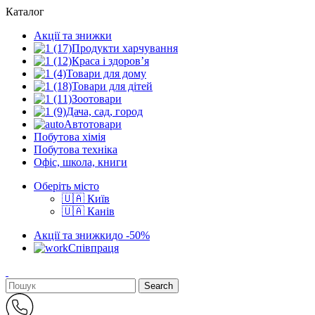
Каталог
Акції та знижки
Продукти харчування
Краса і здоров’я
Товари для дому
Товари для дітей
Зоотовари
Дача, сад, город
Автотовари
Побутова хімія
Побутова техніка
Офіс, школа, книги
Оберіть місто
🇺🇦 Київ
🇺🇦 Канів
Акції та знижки
до -50%
Співпраця
Search