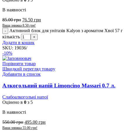
В наявності
85.00
грн
76.50
грн
Ваша знижка
8.50
грн
!
Активний блок для унітазів Kalyon з ароматом Хвої 57 г
кількість
Додати в кошик
SKU:
19036/
-10%
Порівняти товар
Швидкий перегляд товару
Добавити в список
Алкогольний напій Limoncino Massari 0.7 л.
Слабоалкогольні напої
Оцінено в
0
з 5
В наявності
550.00
грн
495.00
грн
Ваша знижка
55.00
грн
!