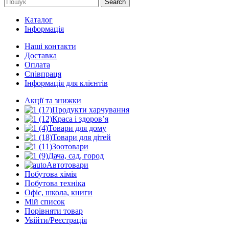
Search
Каталог
Інформація
Наші контакти
Доставка
Оплата
Співпраця
Інформація для клієнтів
Акції та знижки
Продукти харчування
Краса і здоров’я
Товари для дому
Товари для дітей
Зоотовари
Дача, сад, город
Автотовари
Побутова хімія
Побутова техніка
Офіс, школа, книги
Мій список
Порівняти товар
Увійти/Реєстрація