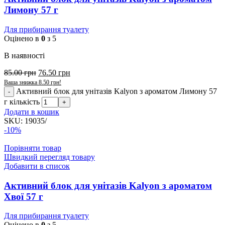
Лимону 57 г
Для прибирання туалету
Оцінено в
0
з 5
В наявності
85.00
грн
76.50
грн
Ваша знижка
8.50
грн
!
Активний блок для унітазів Kalyon з ароматом Лимону 57
г кількість
Додати в кошик
SKU:
19035/
-10%
Порівняти товар
Швидкий перегляд товару
Добавити в список
Активний блок для унітазів Kalyon з ароматом
Хвої 57 г
Для прибирання туалету
Оцінено в
0
з 5