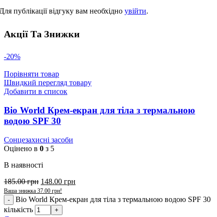
Для публікації відгуку вам необхідно
увійти
.
Акції Та Знижки
-20%
Порівняти товар
Швидкий перегляд товару
Добавити в список
Bio World Крем-екран для тіла з термальною
водою SPF 30
Сонцезахисні засоби
Оцінено в
0
з 5
В наявності
185.00
грн
148.00
грн
Ваша знижка
37.00
грн
!
Bio World Крем-екран для тіла з термальною водою SPF 30
кількість