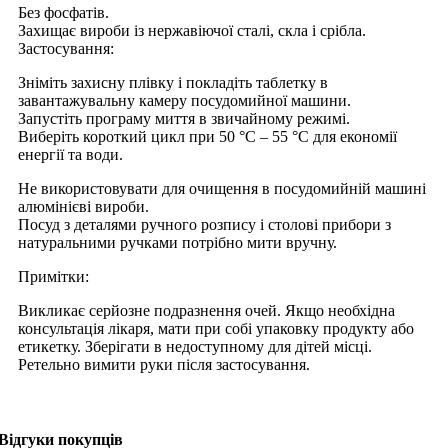
Без фосфатів.
Захищає вироби із нержавіючої сталі, скла і срібла.
Застосування:
Зніміть захисну плівку і покладіть таблетку в
завантажувальну камеру посудомийної машини.
Запустіть програму миття в звичайному режимі.
Виберіть короткий цикл при 50 °C – 55 °C для економії
енергії та води.
Не використовувати для очищення в посудомийній машині
алюмінієві вироби.
Посуд з деталями ручного розпису і столові прибори з
натуральними ручками потрібно мити вручну.
Примітки:
Викликає серйозне подразнення очей. Якщо необхідна
консультація лікаря, мати при собі упаковку продукту або
етикетку. Зберігати в недоступному для дітей місці.
Ретельно вимити руки після застосування.
Відгуки покупців