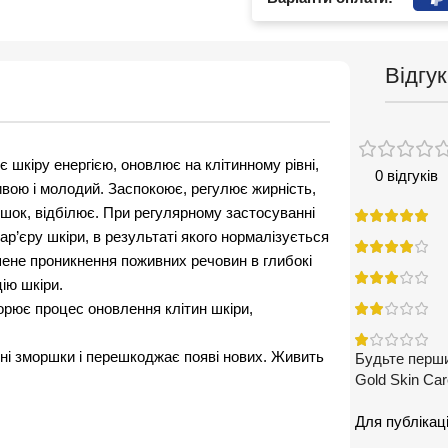
Відгук
шкіру енергією, оновлює на клітинному рівні,
0 відгуків
ивою і молодий. Заспокоює, регулює жирність,
шок, відбілює. При регулярному застосуванні
бар’єру шкіри, в результаті якого нормалізується
шене проникнення поживних речовин в глибокі
ію шкіри.
орює процес оновлення клітин шкіри,
бні зморшки і перешкоджає появі нових. Живить
Будьте перши
Gold Skin Ca
Для публікаці