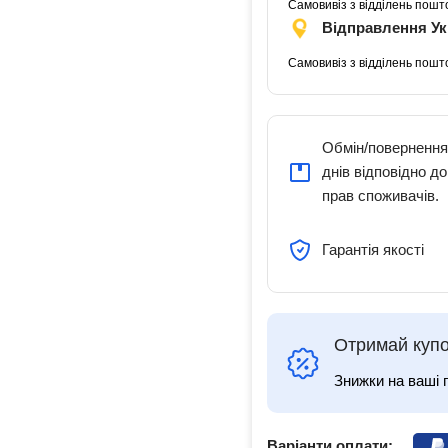
Самовивіз з відділень пошт
Відправлення У
Самовивіз з відділень пошт
Обмін/повернення
днів відповідно д
прав споживачів.
Гарантія якості
Отримай купо
Знижки на ваші 
Варіанти оплати: