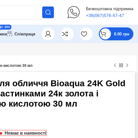
Безкоштовна підтримка
+38(067)576-57-47
ДО -50%
ижки
Співпраця
0.00
грн
ою кислотою 30 мл
ля обличчя Bioaqua 24K Gold
частинками 24к золота і
ю кислотою 30 мл
Немає в наявності