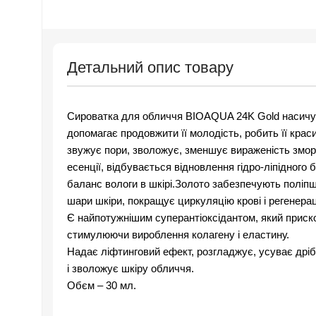
Детальний опис товару
Сироватка для обличчя BIOAQUA 24K Gold насичує 
допомагає продовжити її молодість, робить її крас
звужує пори, зволожує, зменшує вираженість змор
есенції, відбувається відновлення гідро-ліпідного 
баланс вологи в шкірі.Золото забезпечують поліп
шари шкіри, покращує циркуляцію крові і регенерац
Є найпотужнішим суперантіоксідантом, який приск
стимулюючи вироблення колагену і еластину.
Надає ліфтинговий ефект, розгладжує, усуває дрі
і зволожує шкіру обличчя.
Обєм – 30 мл.