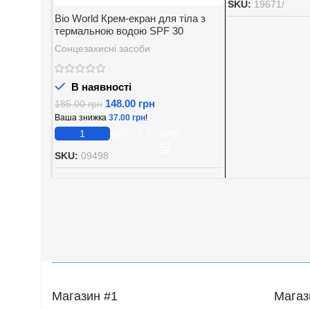
SKU:
19671/
Bio World Крем-екран для тіла з
термальною водою SPF 30
Сонцезахисні засоби
В наявності
148.00
грн
185.00
грн
Ваша знижка
37.00
грн
!
ДОДАТИ В КОШИК
SKU:
09498
Магазин #1
Магаз