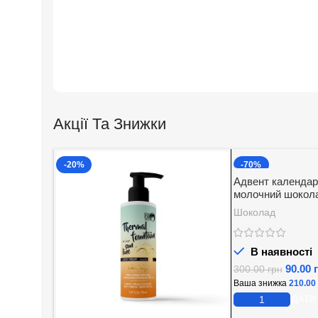
Акції Та Знижки
-20%
-70%
Адвент календар
молочний шокола
начинкою Baron 2
Шоколад
В наявності
90.00
300.00
грн
Ваша знижка
210.00
ДОДАТИ