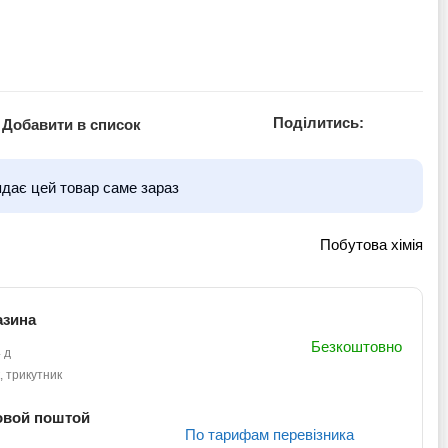
Поділитись:
Добавити в список
ядає цей товар саме зараз
Побутова хімія
азина
Безкоштовно
 д
, трикутник
овой поштой
По тарифам перевізника