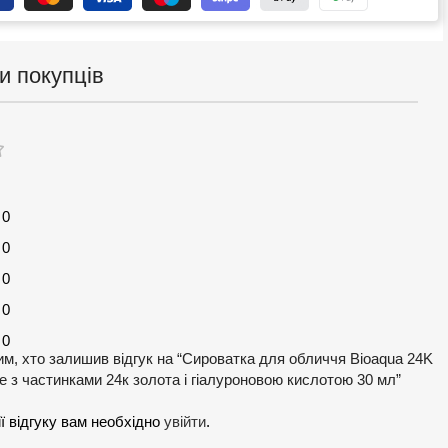
и покупців
0
0
0
0
0
м, хто залишив відгук на “Сироватка для обличчя Bioaqua 24K
re з частинками 24к золота і гіалуроновою кислотою 30 мл”
ї відгуку вам необхідно
увійти
.