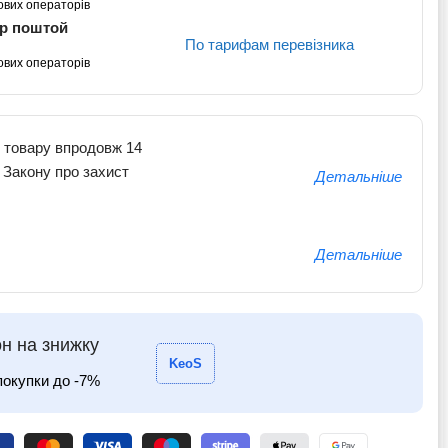
ових операторів
кр поштой
По тарифам перевізника
ових операторів
 товару впродовж 14
о Закону про захист
Детальніше
Детальніше
н на знижку
KeoS
покупки до -7%