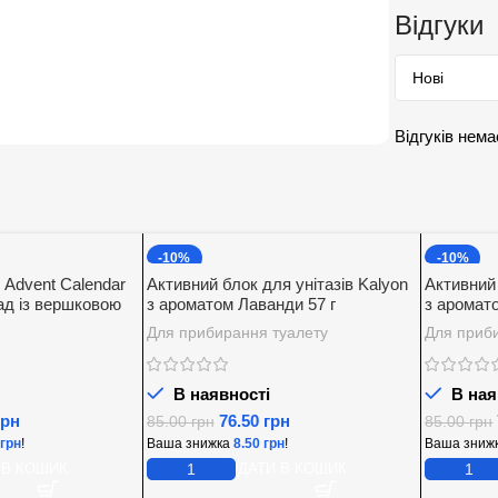
Відгуки
Відгуків нема
-10%
-10%
 Advent Calendar
Активний блок для унітазів Kalyon
Активний 
д із вершковою
з ароматом Лаванди 57 г
з аромат
00 г.
Для прибирання туалету
Для приб
В наявності
В ная
грн
76.50
грн
85.00
грн
85.00
грн
грн
!
Ваша знижка
8.50
грн
!
Ваша зниж
 В КОШИК
ДОДАТИ В КОШИК