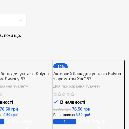
є, поки що.
-10%
блок для унітазів Kalyon
Активний блок для унітазів Kalyon
ом Лимону 57 г
з ароматом Хвої 57 г
ирання туалету
Для прибирання туалету
вності
В наявності
76.50
грн
76.50
грн
85.00
грн
ка
8.50
грн
!
Ваша знижка
8.50
грн
!
ДОДАТИ В КОШИК
ДОДАТИ В КОШИК