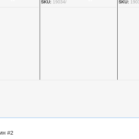
SKU:
19034/
SKU:
190
ин #2