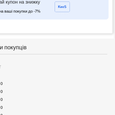
й купон на знижку
KeoS
на ваші покупки до -7%
и покупців
0
0
0
0