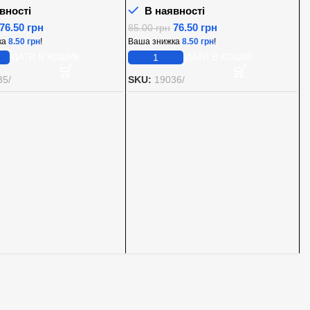
вності
В наявності
76.50
грн
76.50
грн
85.00
грн
ка
8.50
грн
!
Ваша знижка
8.50
грн
!
ДОДАТИ В КОШИК
ДОДАТИ В КОШИК
35/
SKU:
19036/
А
M
С
5
В
S