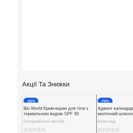
Акції Та Знижки
-20%
-70%
Bio World Крем-екран для тіла з
Адвент календар
термальною водою SPF 30
молочний шокола
начинкою Baron 2
Сонцезахисні засоби
Шоколад