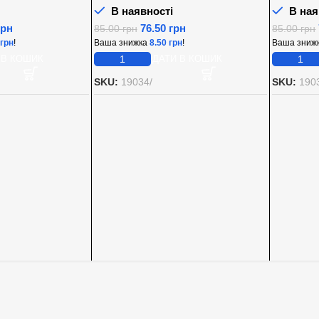
В наявності
В ная
грн
76.50
грн
85.00
грн
85.00
грн
грн
!
Ваша знижка
8.50
грн
!
Ваша зниж
 В КОШИК
ДОДАТИ В КОШИК
SKU:
19034/
SKU:
190