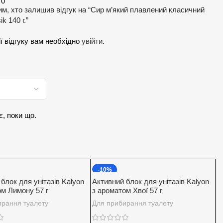
0
м, хто залишив відгук на “Сир м’який плавлений класичний
k 140 г.”
ї відгуку вам необхідно
увійти
.
є, поки що.
-10%
блок для унітазів Kalyon
Активний блок для унітазів Kalyon
ом Лимону 57 г
з ароматом Хвої 57 г
ирання туалету
Для прибирання туалету