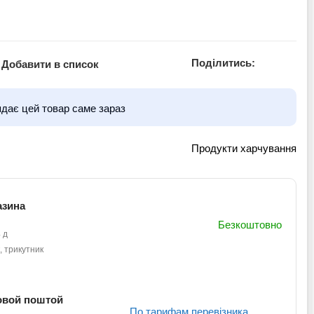
Поділитись:
Добавити в список
ядає цей товар саме зараз
Продукти харчування
азина
Безкоштовно
 д
, трикутник
овой поштой
По тарифам перевізника