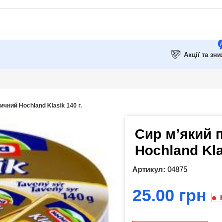
Акції та зн
чний Hochland Klasik 140 г.
Сир м’який 
Hochland Kla
Артикул:
04875
грн