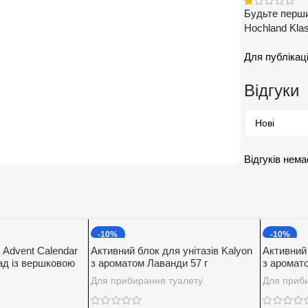
Будьте перши
Hochland Klasi
Для публікаці
Відгуки
Відгуків нема
-10%
-10%
 Advent Calendar
Активний блок для унітазів Kalyon
Активний 
д із вершковою
з ароматом Лаванди 57 г
з аромат
00 г.
Для прибирання туалету
Для приб