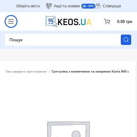
Оберіть місто
Акції та знижки
Співпраця
ДО -50%
0.00
грн
ія
Їжа швидкого приготування
Суп-гуляш з яловичиною та паприкою Kania 800 г.