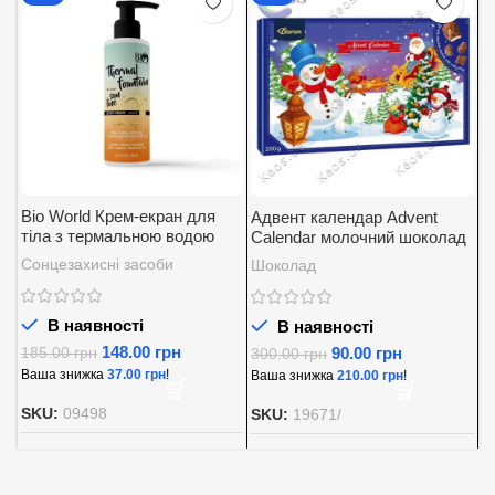
Bio World Крем-екран для
Адвент календар Advent
А
тіла з термальною водою
Calendar молочний шоколад
K
SPF 30
із вершковою начинкою
5
Сонцезахисні засоби
Шоколад
Д
Baron 200 г.
В наявності
В наявності
148.00
грн
90.00
грн
185.00
грн
300.00
грн
8
Ваша знижка
37.00
грн
!
Ваша знижка
210.00
грн
!
В
SKU:
09498
SKU:
19671/
S