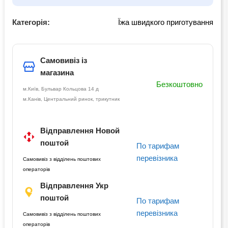
Категорія:
Їжа швидкого приготування
Самовивіз із
магазина
Безкоштовно
м.Київ, Бульвар Кольцова 14 д
м.Канів, Центральний ринок, трикутник
Відправлення Новой
поштой
По тарифам
перевізника
Самовивіз з відділень поштових
операторів
Відправлення Укр
поштой
По тарифам
перевізника
Самовивіз з відділень поштових
операторів