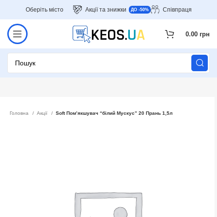
Оберіть місто
Акції та знижки
Співпраця
ДО -50%
0.00
грн
Головна
Акції
Soft Пом’якшувач “білий Мускус” 20 Прань 1,5л