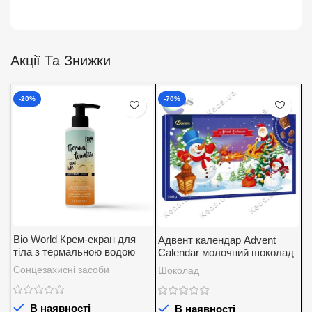
Акції Та Знижки
-20%
-70%
Bio World Крем-екран для
Адвент календар Advent
А
тіла з термальною водою
Calendar молочний шоколад
K
SPF 30
із вершковою начинкою
5
Сонцезахисні засоби
Шоколад
Д
Baron 200 г.
В наявності
В наявності