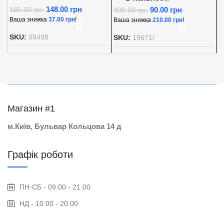
148.00
грн
90.00
грн
185.00
грн
300.00
грн
8
Ваша знижка
37.00
грн
!
Ваша знижка
210.00
грн
!
В
SKU:
09498
SKU:
19671/
S
Магазин #1
м.Київ, Бульвар Кольцова 14 д
Графік роботи
ПН-СБ - 09.00 - 21.00
НД - 10.00 - 20.00