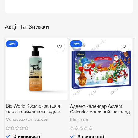
Акції Та Знижки
-20%
-70%
Bio World Крем-екран для
Адвент календар Advent
А
тіла з термальною водою
Calendar молочний шоколад
K
SPF 30
із вершковою начинкою
5
Сонцезахисні засоби
Шоколад
Д
Baron 200 г.
В наявності
В наявності