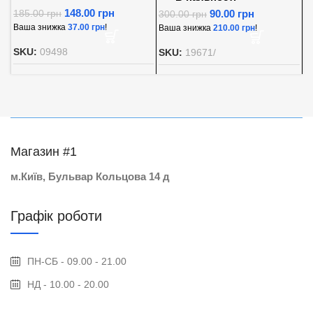
148.00
грн
90.00
грн
185.00
грн
300.00
грн
8
Ваша знижка
37.00
грн
!
Ваша знижка
210.00
грн
!
В
SKU:
09498
SKU:
19671/
S
Магазин #1
м.Київ, Бульвар Кольцова 14 д
Графік роботи
ПН-СБ - 09.00 - 21.00
НД - 10.00 - 20.00