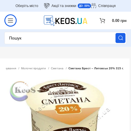
Оберіть місто
Акції та знижки
Співпраця
ДО -50%
0.00
грн
 харчування
Молочні продукти
Сметана
Сметана Брест – Литовськ 20% 315 г.