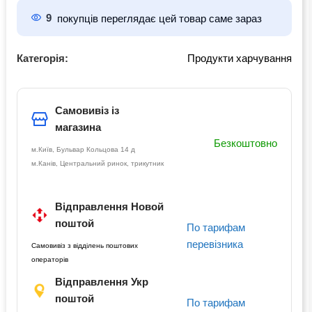
9
покупців переглядає цей товар саме зараз
Категорія:
Продукти харчування
Самовивіз із
магазина
Безкоштовно
м.Київ, Бульвар Кольцова 14 д
м.Канів, Центральний ринок, трикутник
Відправлення Новой
поштой
По тарифам
перевізника
Самовивіз з відділень поштових
операторів
Відправлення Укр
поштой
По тарифам