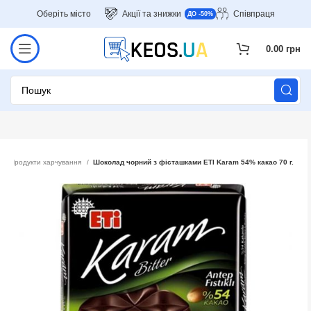
Оберіть місто
Акції та знижки
Співпраця
ДО -50%
0.00
грн
Продукти харчування
Шоколад чорний з фісташками ETI Karam 54% какао 70 г.