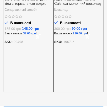
тіла з термальною водою
Calendar молочний шоколад
SPF 30
із вершковою начинкою
Сонцезахисні засоби
Шоколад
Baron 200 г.
В наявності
В наявності
148.00
грн
90.00
грн
185.00
грн
300.00
грн
Ваша знижка
37.00
грн
!
Ваша знижка
210.00
грн
!
А
SKU:
09498
SKU:
19671/
K
5
Д
8
В
S