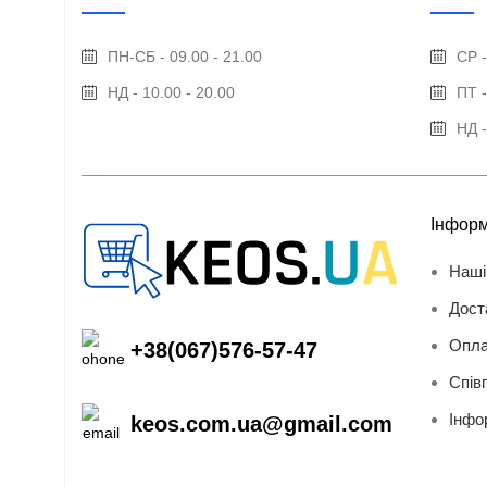
ПН-СБ - 09.00 - 21.00
СР -
НД - 10.00 - 20.00
ПТ -
НД -
Інформ
Наші
Дост
Опла
+38(067)576-57-47
Спів
Інфо
keos.com.ua@gmail.com