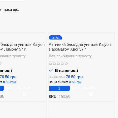
є, поки що.
-10%
блок для унітазів Kalyon
Активний блок для унітазів Kalyon
ом Лимону 57 г
з ароматом Хвої 57 г
ирання туалету
Для прибирання туалету
вності
В наявності
76.50
грн
76.50
грн
85.00
грн
ка
8.50
грн
!
Ваша знижка
8.50
грн
!
ДОДАТИ В КОШИК
ДОДАТИ В КОШИК
35/
SKU:
19036/
А
M
С