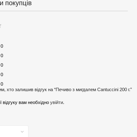
и покупців
0
0
0
0
0
, хто залишив відгук на “Печиво з мигдалем Cantuccini 200 г.”
ї відгуку вам необхідно
увійти
.