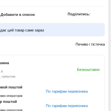
Поділитись:
Добавити в список
ядає цей товар саме зараз
Печиво і тістечка
азина
Безкоштовно
 д
, трикутник
овой поштой
По тарифам перевізника
ових операторів
кр поштой
По тарифам перевізника
ових операторів