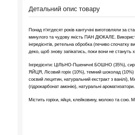
Детальний опис товару
Понад п’ятдесят років кантучіні виготовляли за ст
минулого та чудову якість ПАН ДЮКАЛЕ. Викорис
інгредієнтів, ретельна обробка (печиво спочатку ви
деко, щоб знову запікатись, поки вони не стануть 
Інгредієнти: ЦІЛЬНО-Пшеничнt БОШНО (35%), сирий
ЯЙЦЯ, Лісовий горіх (10%), темний шоколад (10%) 
соєвий лецитин, натуральний екстракт з ванілі), М
(гідрокарбонат амонію), натуральні ароматизатори.
Містить горіхи, яйця, клейковину, молоко та сою.