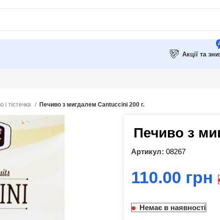
Акції та зн
о і тістечка
Печиво з мигдалем Cantuccini 200 г.
Печиво з миг
Артикул:
08267
грн
Немає в наявності