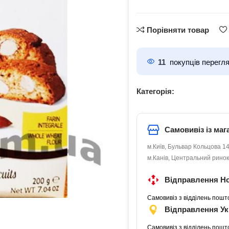
Порівняти товар
11
покупців перегл
Категорія:
Самовивіз із маг
м.Київ, Бульвар Кольцова 14
м.Канів, Центральний ринок
Відправлення Н
Самовивіз з відділень пошт
Відправлення У
Самовивіз з відділень пошт