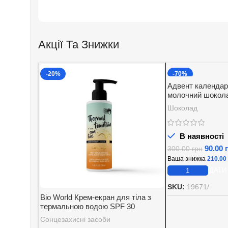
Акції Та Знижки
-20%
-70%
Адвент календар
молочний шокола
начинкою Baron 2
Шоколад
В наявності
90.00
300.00
грн
Ваша знижка
210.00
ДОДАТИ
SKU:
19671/
Bio World Крем-екран для тіла з
термальною водою SPF 30
Сонцезахисні засоби