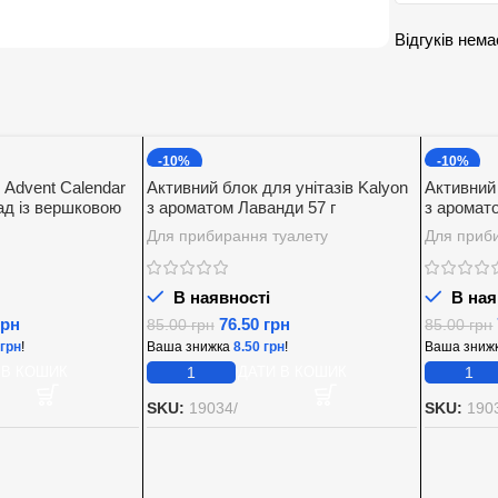
Відгуків нема
-10%
-10%
 Advent Calendar
Активний блок для унітазів Kalyon
Активний 
д із вершковою
з ароматом Лаванди 57 г
з аромат
00 г.
Для прибирання туалету
Для приб
В наявності
В ная
грн
76.50
грн
85.00
грн
85.00
грн
грн
!
Ваша знижка
8.50
грн
!
Ваша зниж
 В КОШИК
ДОДАТИ В КОШИК
SKU:
19034/
SKU:
190