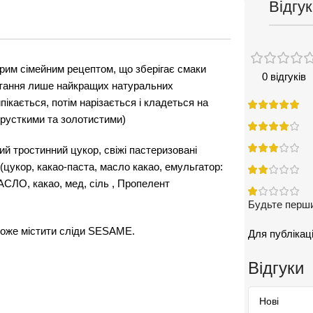
Відгук
арим сімейним рецептом, що зберігає смаки
0 відгуків
тання лише найкращих натуральних
пікається, потім нарізається і кладеться на
хрусткими та золотистими)
 тростинний цукор, свіжі пастеризовані
(цукор, какао-паста, масло какао, емульгатор:
АСЛО, какао, мед, сіль , Пропелент
Будьте першим
 Може містити сліди SESAME.
Для публікаці
Відгуки