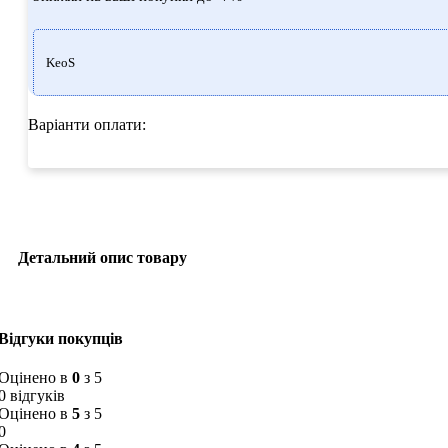
KeoS
Варіанти оплати:
Детальний опис товару
Відгуки покупців
Оцінено в
0
з 5
0 відгуків
Оцінено в
5
з 5
0