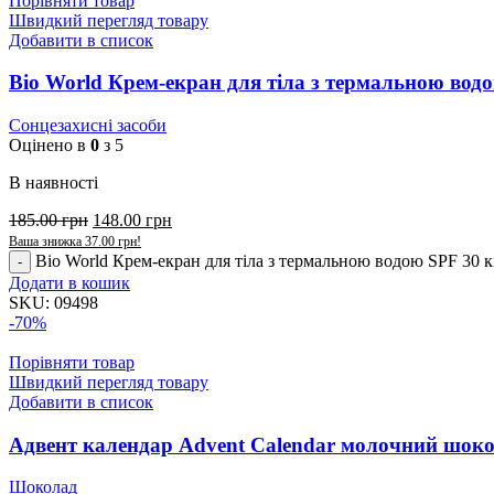
Порівняти товар
Швидкий перегляд товару
Добавити в список
Bio World Крем-екран для тіла з термальною вод
Сонцезахисні засоби
Оцінено в
0
з 5
В наявності
185.00
грн
148.00
грн
Ваша знижка
37.00
грн
!
Bio World Крем-екран для тіла з термальною водою SPF 30 к
Додати в кошик
SKU:
09498
-70%
Порівняти товар
Швидкий перегляд товару
Добавити в список
Адвент календар Advent Calendar молочний шоко
Шоколад