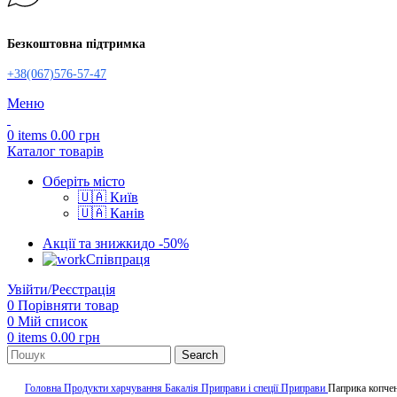
Безкоштовна підтримка
+38(067)576-57-47
Меню
0
items
0.00
грн
Каталог товарів
Оберіть місто
🇺🇦 Київ
🇺🇦 Канів
Акції та знижки
до -50%
Співпраця
Увійти/Реєстрація
0
Порівняти товар
0
Мій список
0
items
0.00
грн
Search
Головна
Продукти харчування
Бакалія
Приправи і спеції
Приправи
Паприка копчена