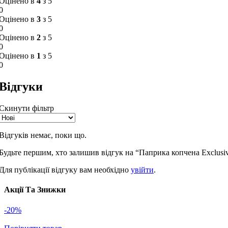
Оцінено в
4
з 5
0
Оцінено в
3
з 5
0
Оцінено в
2
з 5
0
Оцінено в
1
з 5
0
Відгуки
Скинути фільтр
Відгуків немає, поки що.
Будьте першим, хто залишив відгук на “Паприка копчена Exclusive 
Для публікації відгуку вам необхідно
увійти
.
Акції Та Знижки
-20%