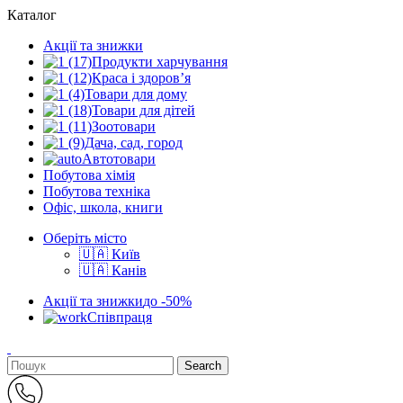
Каталог
Акції та знижки
Продукти харчування
Краса і здоров’я
Товари для дому
Товари для дітей
Зоотовари
Дача, сад, город
Автотовари
Побутова хімія
Побутова техніка
Офіс, школа, книги
Оберіть місто
🇺🇦 Київ
🇺🇦 Канів
Акції та знижки
до -50%
Співпраця
Search