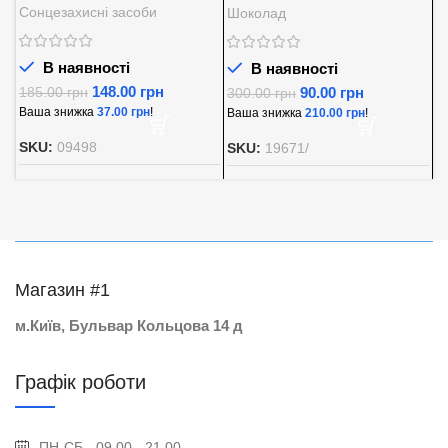
SPF 30
із вершковою начинкою
5
Сонцезахисні засоби
Шоколад
Д
Baron 200 г.
В наявності
В наявності
148.00
грн
90.00
грн
185.00
грн
300.00
грн
8
Ваша знижка
37.00
грн
!
Ваша знижка
210.00
грн
!
В
SKU:
09498
SKU:
19671/
S
Магазин #1
м.Київ, Бульвар Кольцова 14 д
Графік роботи
ПН-СБ - 09.00 - 21.00