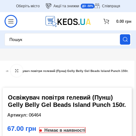
Оберіть місто
Акції та знижки
Співпраця
ДО -50%
0.00
грн
Click to enlarge
овітря
Освіжувач повітря гелевий (Пунш) Gelly Belly Gel Beads Island Punch 150г.
Освіжувач повітря гелевий (Пунш)
Gelly Belly Gel Beads Island Punch 150г.
Артикул:
06464
грн
Немає в наявності