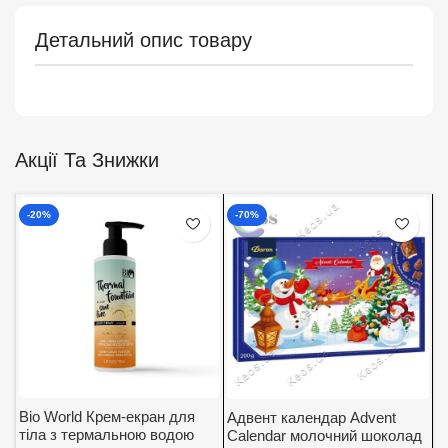
Детальний опис товару
Акції Та Знижки
-20%
-70%
Bio World Крем-екран для
Адвент календар Advent
А
тіла з термальною водою
Calendar молочний шоколад
K