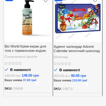
Bio World Крем-екран для
Адвент календар Advent
А
тіла з термальною водою
Calendar молочний шоколад
K
SPF 30
із вершковою начинкою
5
Сонцезахисні засоби
Шоколад
Д
Baron 200 г.
В наявності
В наявності
148.00
грн
90.00
грн
185.00
грн
300.00
грн
8
Ваша знижка
37.00
грн
!
Ваша знижка
210.00
грн
!
В
SKU:
09498
SKU:
19671/
S