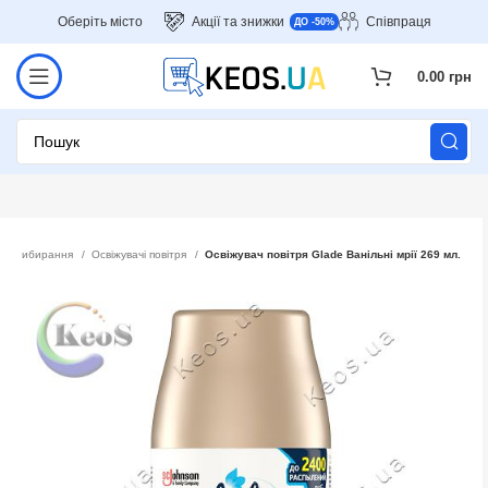
Оберіть місто
Акції та знижки
Співпраця
ДО -50%
0.00
грн
ля прибирання
Освіжувачі повітря
Освіжувач повітря Glade Ванільні мрії 269 мл.