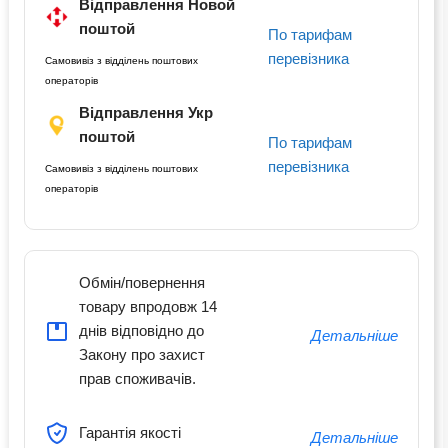
Відправлення Новой
поштой
По тарифам
перевізника
Самовивіз з відділень поштових
операторів
Відправлення Укр
поштой
По тарифам
перевізника
Самовивіз з відділень поштових
операторів
Обмін/повернення
товару впродовж 14
днів відповідно до
Детальніше
Закону про захист
прав споживачів.
Гарантія якості
Детальніше