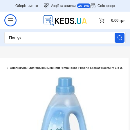
Оберіть місто
Акції та знижки
Співпраця
ДО -50%
0.00
грн
імія
Ополіскувач для білизни Denk mit Himmlische Frische аромат жасмину 1,5 л.