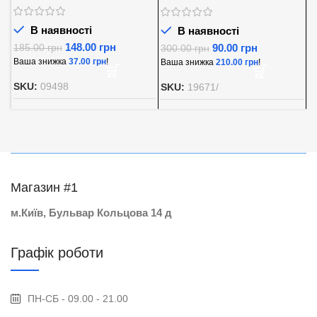
В наявності
В наявності
148.00
грн
90.00
грн
185.00
грн
300.00
грн
8
Ваша знижка
37.00
грн
!
Ваша знижка
210.00
грн
!
В
SKU:
09498
SKU:
19671/
S
Магазин #1
м.Київ, Бульвар Кольцова 14 д
Графік роботи
ПН-СБ - 09.00 - 21.00