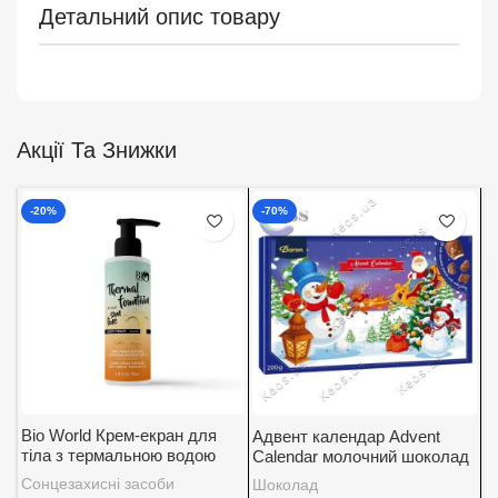
Детальний опис товару
Акції Та Знижки
-20%
-70%
Bio World Крем-екран для
Адвент календар Advent
А
тіла з термальною водою
Calendar молочний шоколад
K
SPF 30
із вершковою начинкою
5
Сонцезахисні засоби
Шоколад
Д
Baron 200 г.