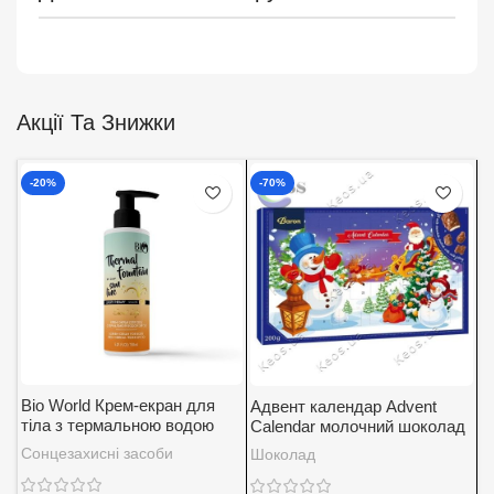
Акції Та Знижки
-20%
-70%
Bio World Крем-екран для
Адвент календар Advent
А
тіла з термальною водою
Calendar молочний шоколад
K
SPF 30
із вершковою начинкою
5
Сонцезахисні засоби
Шоколад
Д
Baron 200 г.