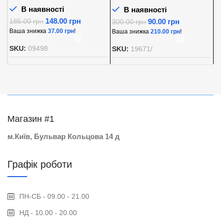
В наявності
В наявності
148.00
грн
90.00
грн
185.00
грн
300.00
грн
8
Ваша знижка
37.00
грн
!
Ваша знижка
210.00
грн
!
В
SKU:
09498
SKU:
19671/
S
Магазин #1
м.Київ, Бульвар Кольцова 14 д
Графік роботи
ПН-СБ - 09.00 - 21.00
НД - 10.00 - 20.00