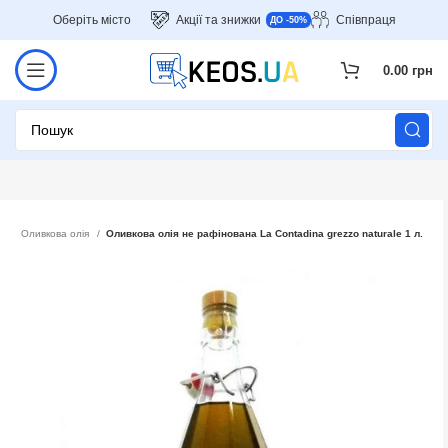
Оберіть місто
Акції та знижки
Співпраця
ДО -50%
0.00
грн
ія
Оливкова олія
Оливкова олія не рафінована La Contadina grezzo naturale 1 л.