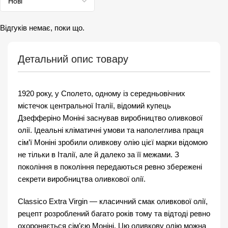
Відгуків немає, поки що.
Детальний опис товару
1920 року, у Сполето, одному із середньовічних
містечок центральної Італії, відомий купець
Дзефферіно Моніні заснував виробництво оливкової
олії. Ідеальні кліматичні умови та наполеглива праця
сім’ї Моніні зробили оливкову олію цієї марки відомою
не тільки в Італії, але й далеко за її межами. З
покоління в покоління передаються ревно збережені
секрети виробництва оливкової олії.
Classico Extra Virgin — класичний смак оливкової олії,
рецепт розроблений багато років тому та відтоді ревно
охороняється сім’єю Моніні. Цю оливкову олію можна