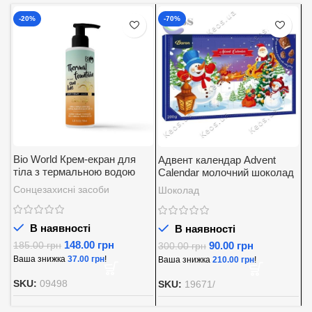
-20%
-70%
Bio World Крем-екран для
Адвент календар Advent
А
тіла з термальною водою
Calendar молочний шоколад
K
SPF 30
із вершковою начинкою
5
Сонцезахисні засоби
Шоколад
Д
Baron 200 г.
В наявності
В наявності
148.00
грн
90.00
грн
185.00
грн
300.00
грн
8
Ваша знижка
37.00
грн
!
Ваша знижка
210.00
грн
!
В
SKU:
09498
SKU:
19671/
S