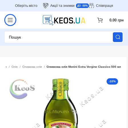
Оберіть місто
Акції та знижки
Співпраця
ДО -50%
0.00
грн
калія
Олія
Оливкова олія
Оливкова олія Monini Extra Vergine Classico 500 мл
-10%