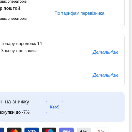
ових операторів
кр поштой
По тарифам перевізника
ових операторів
 товару впродовж 14
о Закону про захист
Детальніше
Детальніше
н на знижку
KeoS
покупки до -7%