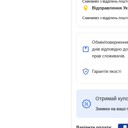
Самовивіз з відділень пошт
Відправлення У
Самовивіз з відділень пошт
Обмін/повернення
днів відповідно д
прав споживачів.
Гарантія якості
Отримай купо
Знижки на ваші 
Варіанти оплати: