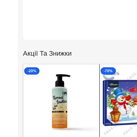
Акції Та Знижки
-20%
-70%