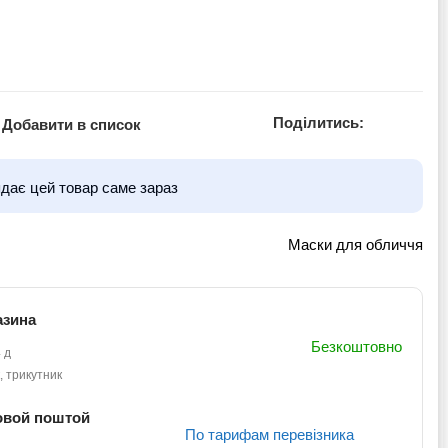
Поділитись:
Добавити в список
ядає цей товар саме зараз
Маски для обличчя
азина
Безкоштовно
 д
, трикутник
овой поштой
По тарифам перевізника