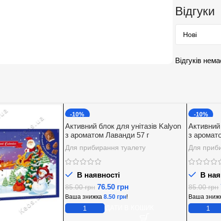
Відгуки
Відгуків нема
-10%
-10%
Активний блок для унітазів Kalyon
Активний 
з ароматом Лаванди 57 г
з аромат
Для прибирання туалету
Для приб
В наявності
В ная
76.50
грн
85.00
грн
85.00
грн
Ваша знижка
8.50
грн
!
Ваша зниж
ДОДАТИ В КОШИК