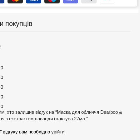
и покупців
0
0
0
0
0
м, хто залишив відгук на “Маска для обличчя Dearboo &
us з екстрактом лаванди і кактуса 27мл.”
ї відгуку вам необхідно
увійти
.