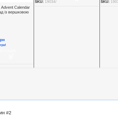
SKU:
19034/
SKU:
190
 Advent Calendar
д із вершковою
00 г.
грн
грн
!
 В КОШИК
ин #2