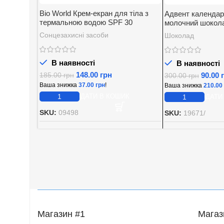
Bio World Крем-екран для тіла з
Адвент календар
термальною водою SPF 30
молочний шокола
начинкою Baron 2
Сонцезахисні засоби
Шоколад
В наявності
В наявності
148.00
грн
90.00
185.00
грн
300.00
грн
Ваша знижка
37.00
грн
!
Ваша знижка
210.00
ДОДАТИ В КОШИК
ДОДАТИ
SKU:
09498
SKU:
19671/
Магазин #1
Магаз