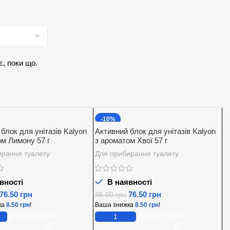
є, поки що.
-10%
блок для унітазів Kalyon
Активний блок для унітазів Kalyon
ом Лимону 57 г
з ароматом Хвої 57 г
ирання туалету
Для прибирання туалету
вності
В наявності
76.50
грн
76.50
грн
85.00
грн
ка
8.50
грн
!
Ваша знижка
8.50
грн
!
ДОДАТИ В КОШИК
ДОДАТИ В КОШИК