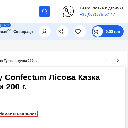
Безкоштовна підтримка
+38(067)576-57-47
ДО -50%
ижки
Співпраця
0.00
грн
 Тучки-штучки 200 г.
Confectum Лісова Казка
 200 г.
Немає в наявності