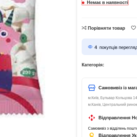
Немає в наявності
Порівняти товар
4
покупців перегля
Категорія:
Самовивіз із маг
м.Київ, Бульвар Кольцова 14
м.Канів, Центральний ринок
Відправлення Н
Самовивіз з відділень пошт
Відправлення У