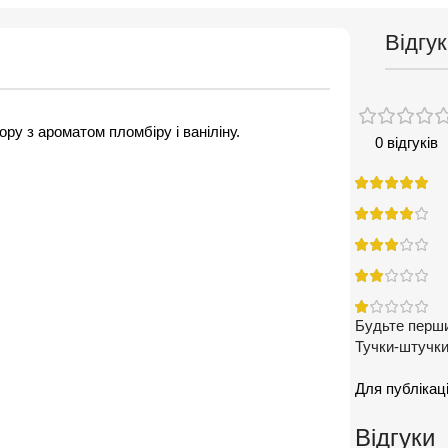
Відгук
ру з ароматом пломбіру і ваніліну.
0 відгуків
Будьте перши
Тучки-штучки 
Для публікаці
Відгуки