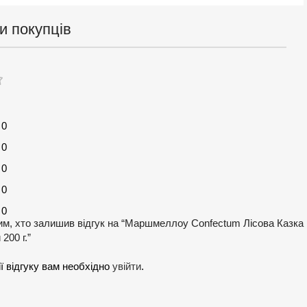
и покупців
0
0
0
0
0
м, хто залишив відгук на “Маршмеллоу Confectum Лісова Казка
200 г.”
ї відгуку вам необхідно
увійти
.