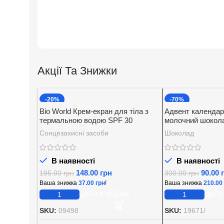
Акції Та Знижки
-20%
-70%
Bio World Крем-екран для тіла з
Адвент календар
термальною водою SPF 30
молочний шокола
начинкою Baron 2
Сонцезахисні засоби
Шоколад
В наявності
В наявності
148.00
грн
90.00
185.00
грн
300.00
грн
Ваша знижка
37.00
грн
!
Ваша знижка
210.00
ДОДАТИ В КОШИК
ДОДАТИ
SKU:
09498
SKU:
19671/