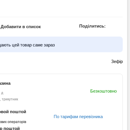
Поділитись:
Добавити в список
дають цей товар саме зараз
Зефір
азина
Безкоштовно
 д
, трикутник
овой поштой
По тарифам перевізника
ових операторів
кр поштой