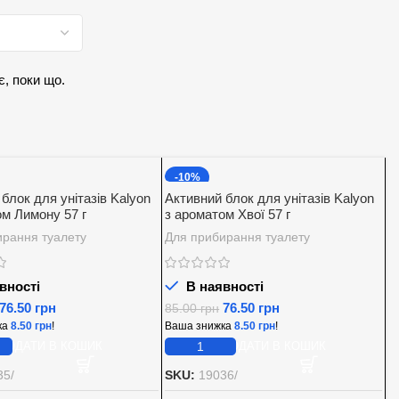
є, поки що.
-10%
блок для унітазів Kalyon
Активний блок для унітазів Kalyon
ом Лимону 57 г
з ароматом Хвої 57 г
ирання туалету
Для прибирання туалету
вності
В наявності
76.50
грн
76.50
грн
85.00
грн
ка
8.50
грн
!
Ваша знижка
8.50
грн
!
ДОДАТИ В КОШИК
ДОДАТИ В КОШИК
35/
SKU:
19036/
А