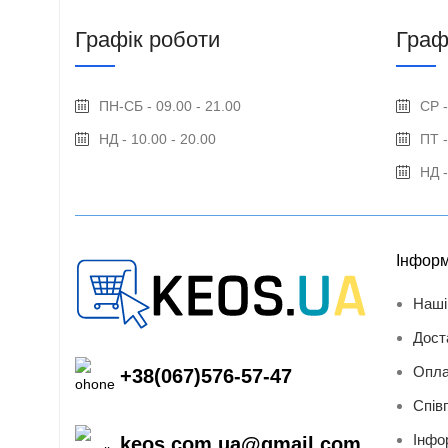
Графік роботи
Граф
ПН-СБ - 09.00 - 21.00
СР -
НД - 10.00 - 20.00
ПТ -
НД -
Інформ
Наші
Дост
Опла
+38(067)576-57-47
Спів
Інфо
keos.com.ua@gmail.com