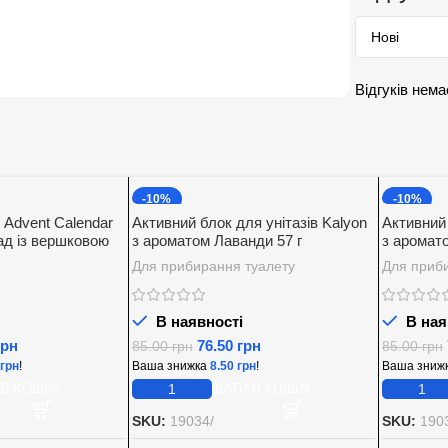
Відгуків нема
-10%
-10%
 Advent Calendar
Активний блок для унітазів Kalyon
Активний 
д із вершковою
з ароматом Лаванди 57 г
з аромат
00 г.
Для прибирання туалету
Для приб
В наявності
В ная
грн
76.50
грн
85.00
грн
85.00
грн
грн
!
Ваша знижка
8.50
грн
!
Ваша зниж
 В КОШИК
ДОДАТИ В КОШИК
SKU:
19034/
SKU:
190