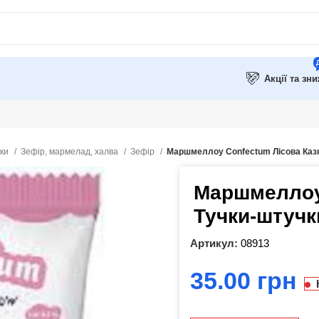
Акції та зн
рки
Зефір, мармелад, халва
Зефір
Маршмеллоу Confectum Лісова Казка
Маршмеллоу 
Тучки-штучки
Артикул:
08913
грн