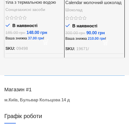
тіла з термальною водою
Calendar молочний шоколад
K
SPF 30
із вершковою начинкою
5
Сонцезахисні засоби
Шоколад
Д
Baron 200 г.
В наявності
В наявності
148.00
грн
90.00
грн
185.00
грн
300.00
грн
8
Ваша знижка
37.00
грн
!
Ваша знижка
210.00
грн
!
В
SKU:
09498
SKU:
19671/
S
Магазин #1
м.Київ, Бульвар Кольцова 14 д
Графік роботи