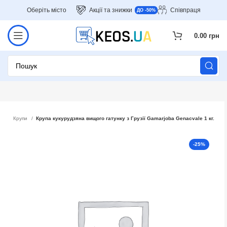
Оберіть місто
Акції та знижки
Співпраця
ДО -50%
0.00
грн
упи
Крупи
Крупа кукурудзяна вищого гатунку з Грузії Gamarjoba Genacvale 1 кг.
-25%