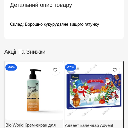
Детальний опис товару
Склад: Борошно кукурудзяне вищого гатунку
Акції Та Знижки
-20%
-70%
Bio World Крем-екран для
Адвент календар Advent
А