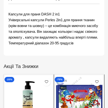
Капсули для праня DASH 2 in1
Універсальні капсули Perles 2in1 для прання тканин
(крім вовни та шовку) – це комбінація миючого засобу
та ополіскувача. Він захищає кольори і надає свіжого
аромату , капсули видаляють найбільш вперті плями.
Температурний діапазон 20-95 градусів
Акції Та Знижки
-20%
-70%