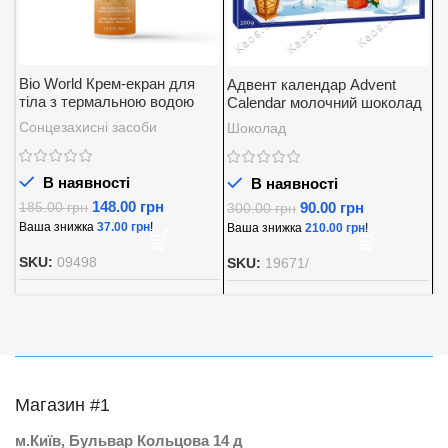
Bio World Крем-екран для
Адвент календар Advent
А
тіла з термальною водою
Calendar молочний шоколад
K
SPF 30
із вершковою начинкою
5
Сонцезахисні засоби
Шоколад
Д
Baron 200 г.
В наявності
В наявності
148.00
грн
90.00
грн
185.00
грн
300.00
грн
8
Ваша знижка
37.00
грн
!
Ваша знижка
210.00
грн
!
В
SKU:
09498
SKU:
19671/
S
Магазин #1
м.Київ, Бульвар Кольцова 14 д