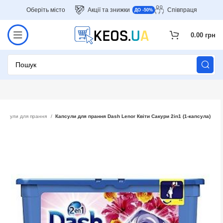
Оберіть місто
Акції та знижки
Співпраця
ДО -50%
0.00
грн
Капсули для прання
Капсули для прання Dash Lenor Квіти Сакури 2in1 (1-капсула)