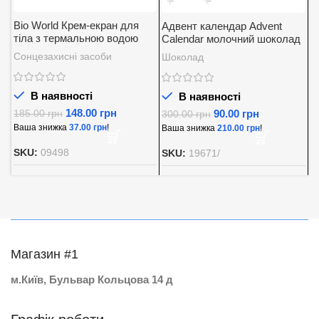
Bio World Крем-екран для
Адвент календар Advent
А
тіла з термальною водою
Calendar молочний шоколад
K
SPF 30
із вершковою начинкою
5
Сонцезахисні засоби
Шоколад
Д
Baron 200 г.
В наявності
В наявності
148.00
грн
90.00
грн
185.00
грн
300.00
грн
8
Ваша знижка
37.00
грн
!
Ваша знижка
210.00
грн
!
В
SKU:
09498
SKU:
19671/
S
Магазин #1
м.Київ, Бульвар Кольцова 14 д