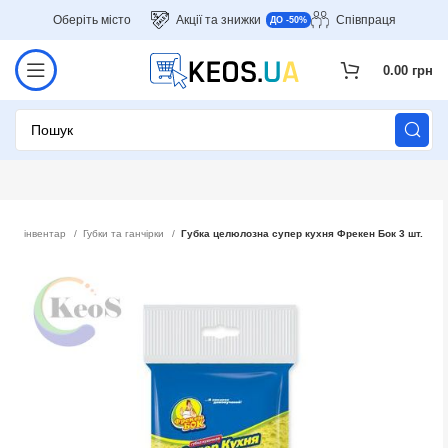
Оберіть місто
Акції та знижки
Співпраця
ДО -50%
0.00
грн
ький інвентар
Губки та ганчірки
Губка целюлозна супер кухня Фрекен Бок 3 шт.