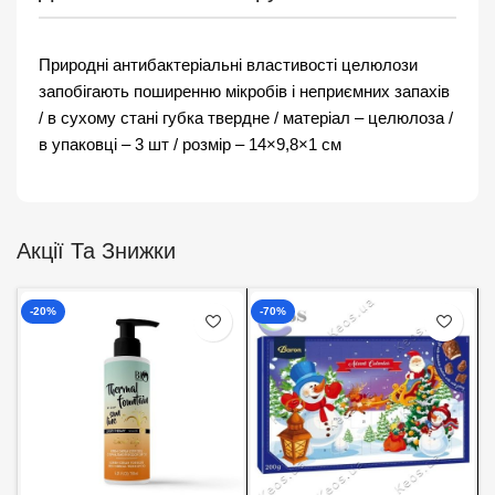
Природні антибактеріальні властивості целюлози
запобігають поширенню мікробів і неприємних запахів
/ в сухому стані губка твердне / матеріал – целюлоза /
в упаковці – 3 шт / розмір – 14×9,8×1 см
Акції Та Знижки
-20%
-70%