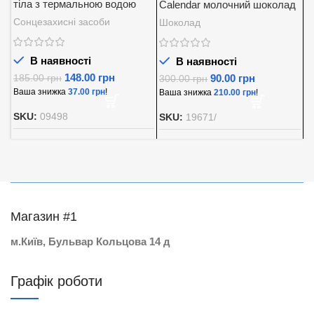
тіла з термальною водою
Calendar молочний шоколад
K
SPF 30
із вершковою начинкою
5
Сонцезахисні засоби
Шоколад
Д
Baron 200 г.
В наявності
В наявності
148.00
грн
90.00
грн
185.00
грн
300.00
грн
8
Ваша знижка
37.00
грн
!
Ваша знижка
210.00
грн
!
В
SKU:
09498
SKU:
19671/
S
Магазин #1
м.Київ, Бульвар Кольцова 14 д
Графік роботи