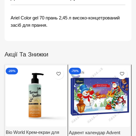
Ariel Color gel 70 прань 2,45 л високо-концетрований
засіб для прання.
Акції Та Знижки
-20%
-70%
Bio World Крем-екран для
Адвент календар Advent
А