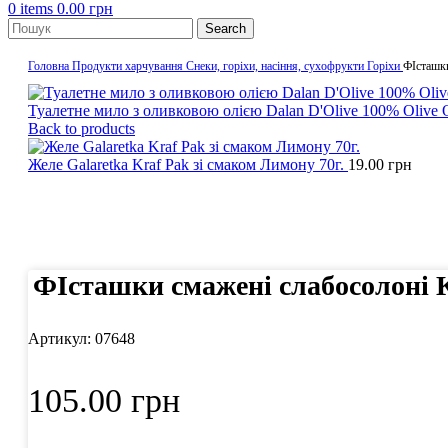
0
items
0.00
грн
Search
Головна
Продукти харчування
Снеки, горіхи, насіння, сухофрукти
Горіхи
ФІсташки
Туалетне мило з оливковою олією Dalan D'Olive 100% Olive Oi
Back to products
Желе Galaretka Kraf Pak зі смаком Лимону 70г.
19.00
грн
Click to enlarge
ФІсташки смажені слабосолоні К
Артикул:
07648
105.00
грн