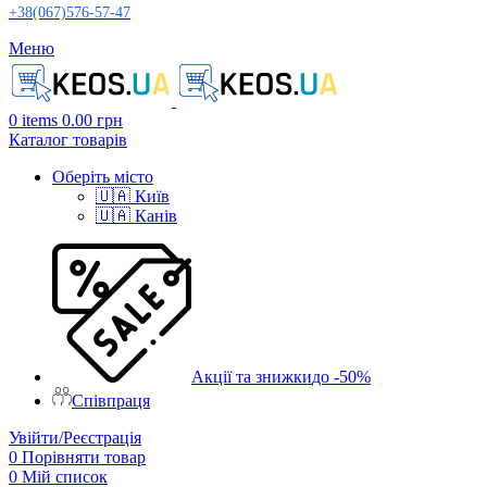
+38(067)576-57-47
Меню
0
items
0.00
грн
Каталог товарів
Оберіть місто
🇺🇦 Київ
🇺🇦 Канів
Акції та знижки
до -50%
Співпраця
Увійти/Реєстрація
0
Порівняти товар
0
Мій список