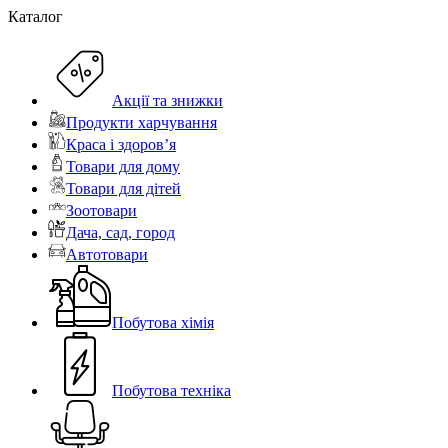
Каталог
Акції та знижки
Продукти харчування
Краса і здоров’я
Товари для дому
Товари для дітей
Зоотовари
Дача, сад, город
Автотовари
Побутова хімія
Побутова техніка