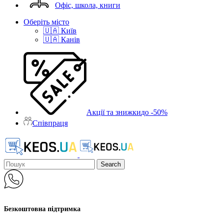
Офіс, школа, книги
Оберіть місто
🇺🇦 Київ
🇺🇦 Канів
Акції та знижки
до -50%
Співпраця
Search
Безкоштовна підтримка