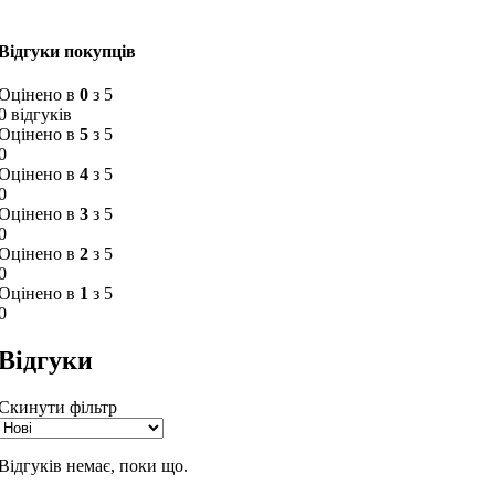
Відгуки покупців
Оцінено в
0
з 5
0 відгуків
Оцінено в
5
з 5
0
Оцінено в
4
з 5
0
Оцінено в
3
з 5
0
Оцінено в
2
з 5
0
Оцінено в
1
з 5
0
Відгуки
Скинути фільтр
Відгуків немає, поки що.