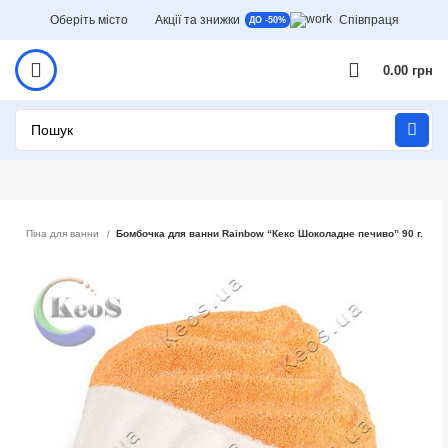
Оберіть місто
Акції та знижки
Співпраця
ДО -50%
0.00
грн
лом
Піна для ванни
Бомбочка для ванни Rainbow “Кекс Шоколадне печиво” 90 г.