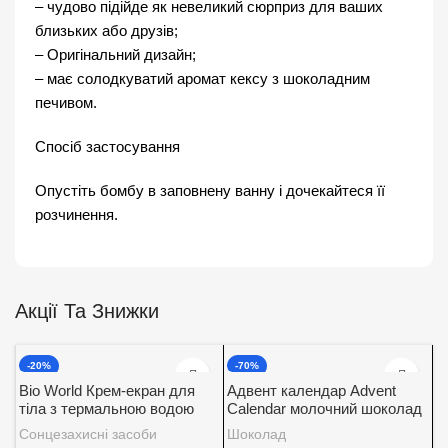
– чудово підійде як невеликий сюрприз для ваших
близьких або друзів;
– Оригінальний дизайн;
– має солодкуватий аромат кексу з шоколадним
печивом.
Спосіб застосування
Опустіть бомбу в заповнену ванну і дочекайтеся її
розчинення.
Акції Та Знижки
-20%
-70%
Bio World Крем-екран для
Адвент календар Advent
тіла з термальною водою
Calendar молочний шоколад
SPF 30
із вершковою начинкою
Сонцезахисні засоби
Шоколад
Baron 200 г.