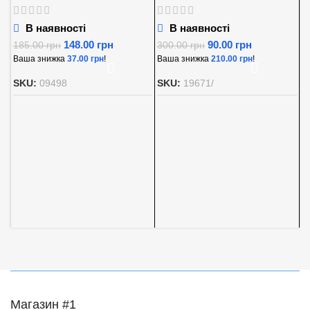
В наявності
В наявності
148.00
грн
90.00
грн
185.00
грн
300.00
грн
Ваша знижка
37.00
грн
!
Ваша знижка
210.00
грн
!
А
SKU:
09498
SKU:
19671/
K
5
Д
8
В
S
Магазин #1