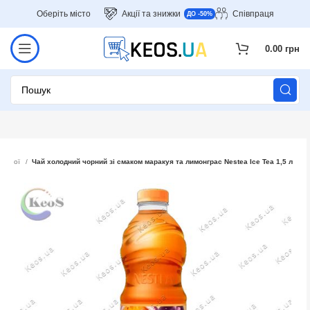
Оберіть місто
Акції та знижки
Співпраця
ДО -50%
0.00
грн
і напої
Чай холодний чорний зі смаком маракуя та лимонграс Nestea Ice Tea 1,5 л