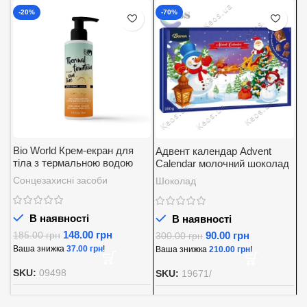
-20%
-70%
Bio World Крем-екран для
Адвент календар Advent
А
тіла з термальною водою
Calendar молочний шоколад
K
SPF 30
із вершковою начинкою
5
Сонцезахисні засоби
Шоколад
Д
Baron 200 г.
В наявності
В наявності
148.00
грн
90.00
грн
185.00
грн
300.00
грн
8
Ваша знижка
37.00
грн
!
Ваша знижка
210.00
грн
!
В
SKU:
09498
SKU:
19671/
S