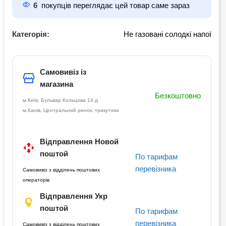
6
покупців переглядає цей товар саме зараз
Категорія:
Не газовані солодкі напої
Самовивіз із
магазина
Безкоштовно
м.Київ, Бульвар Кольцова 14 д
м.Канів, Центральний ринок, трикутник
Відправлення Новой
поштой
По тарифам
перевізника
Самовивіз з відділень поштових
операторів
Відправлення Укр
поштой
По тарифам
перевізника
Самовивіз з відділень поштових