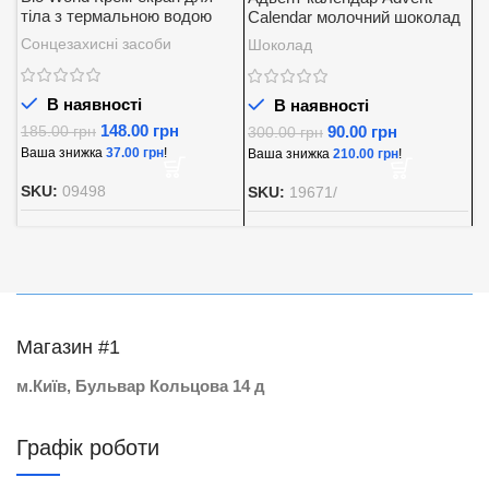
тіла з термальною водою
Calendar молочний шоколад
K
SPF 30
із вершковою начинкою
5
Сонцезахисні засоби
Шоколад
Д
Baron 200 г.
В наявності
В наявності
148.00
грн
90.00
грн
185.00
грн
300.00
грн
8
Ваша знижка
37.00
грн
!
Ваша знижка
210.00
грн
!
В
SKU:
09498
SKU:
19671/
S
Магазин #1
м.Київ, Бульвар Кольцова 14 д
Графік роботи