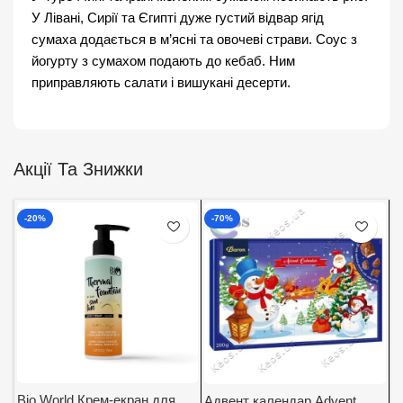
У Лівані, Сирії та Єгипті дуже густий відвар ягід
сумаха додається в м’ясні та овочеві страви. Соус з
йогурту з сумахом подають до кебаб. Ним
приправляють салати і вишукані десерти.
Акції Та Знижки
-20%
-70%
Bio World Крем-екран для
Адвент календар Advent
А