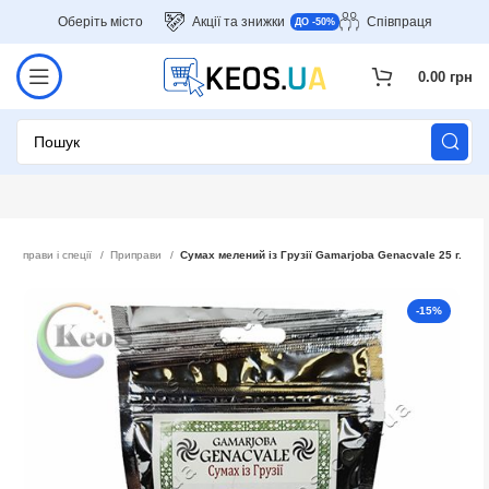
Оберіть місто
Акції та знижки
Співпраця
ДО -50%
0.00
грн
Приправи і спеції
Приправи
Сумах мелений із Грузії Gamarjoba Genacvale 25 г.
-15%