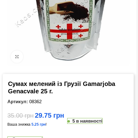
Click to enlarge
Сумах мелений із Грузії Gamarjoba
Genacvale 25 г.
Артикул:
08362
29.75
грн
35.00
грн
5 в наявності
Ваша знижка
5.25
грн
!