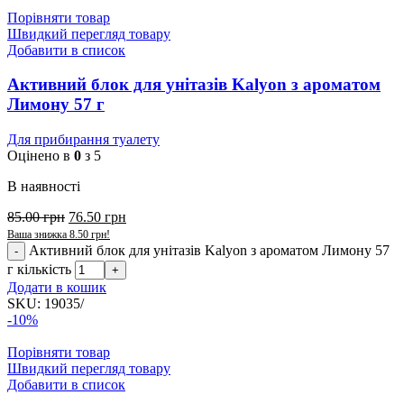
Порівняти товар
Швидкий перегляд товару
Добавити в список
Активний блок для унітазів Kalyon з ароматом
Лимону 57 г
Для прибирання туалету
Оцінено в
0
з 5
В наявності
85.00
грн
76.50
грн
Ваша знижка
8.50
грн
!
Активний блок для унітазів Kalyon з ароматом Лимону 57
г кількість
Додати в кошик
SKU:
19035/
-10%
Порівняти товар
Швидкий перегляд товару
Добавити в список