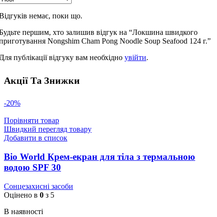
Відгуків немає, поки що.
Будьте першим, хто залишив відгук на “Локшина швидкого
приготування Nongshim Cham Pong Noodle Soup Seafood 124 г.”
Для публікації відгуку вам необхідно
увійти
.
Акції Та Знижки
-20%
Порівняти товар
Швидкий перегляд товару
Добавити в список
Bio World Крем-екран для тіла з термальною
водою SPF 30
Сонцезахисні засоби
Оцінено в
0
з 5
В наявності