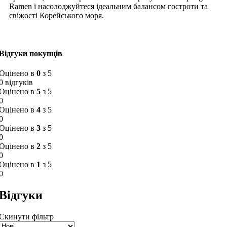
Ramen і насолоджуйтеся ідеальним балансом гостроти та
свіжості Корейського моря.
Відгуки покупців
Оцінено в
0
з 5
0 відгуків
Оцінено в
5
з 5
0
Оцінено в
4
з 5
0
Оцінено в
3
з 5
0
Оцінено в
2
з 5
0
Оцінено в
1
з 5
0
Відгуки
Скинути фільтр