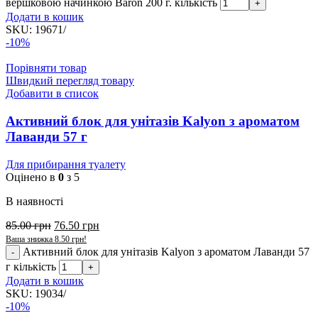
вершковою начинкою Baron 200 г. кількість
Додати в кошик
SKU:
19671/
-10%
Порівняти товар
Швидкий перегляд товару
Добавити в список
Активний блок для унітазів Kalyon з ароматом
Лаванди 57 г
Для прибирання туалету
Оцінено в
0
з 5
В наявності
85.00
грн
76.50
грн
Ваша знижка
8.50
грн
!
Активний блок для унітазів Kalyon з ароматом Лаванди 57
г кількість
Додати в кошик
SKU:
19034/
-10%