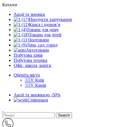
Каталог
Акції та знижки
Продукти харчування
Краса і здоров’я
Товари для дому
Товари для дітей
Зоотовари
Дача, сад, город
Автотовари
Побутова хімія
Побутова техніка
Офіс, школа, книги
Оберіть місто
🇺🇦 Київ
🇺🇦 Канів
Акції та знижки
до -50%
Співпраця
Search