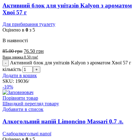
Активний блок для унітазів Kalyon з ароматом
Хвої 57 г
Для прибирання туалету
Оцінено в
0
з 5
В наявності
85.00
грн
76.50
грн
Ваша знижка
8.50
грн
!
Активний блок для унітазів Kalyon з ароматом Хвої 57 г
кількість
Додати в кошик
SKU:
19036/
-10%
Порівняти товар
Швидкий перегляд товару
Добавити в список
Алкогольний напій Limoncino Massari 0.7 л.
Слабоалкогольні напої
Оцінено в
0
з 5