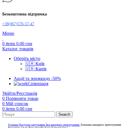
Безкоштовна підтримка
+38(067)576-57-47
Меню
0
items
0.00
грн
Каталог товарів
Оберіть місто
🇺🇦 Київ
🇺🇦 Канів
Акції та знижки
до -50%
Співпраця
Увійти/Реєстрація
0
Порівняти товар
0
Мій список
0
items
0.00
грн
Search
Головна
Продукти харчування
Їжа швидкого приготування
Локшина швидкого приготування
Nongshim Cham Pong Noodle Soup Seafood 124 г.