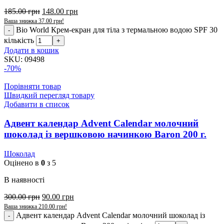
185.00
грн
148.00
грн
Ваша знижка
37.00
грн
!
Bio World Крем-екран для тіла з термальною водою SPF 30
кількість
Додати в кошик
SKU:
09498
-70%
Порівняти товар
Швидкий перегляд товару
Добавити в список
Адвент календар Advent Calendar молочний
шоколад із вершковою начинкою Baron 200 г.
Шоколад
Оцінено в
0
з 5
В наявності
300.00
грн
90.00
грн
Ваша знижка
210.00
грн
!
Адвент календар Advent Calendar молочний шоколад із