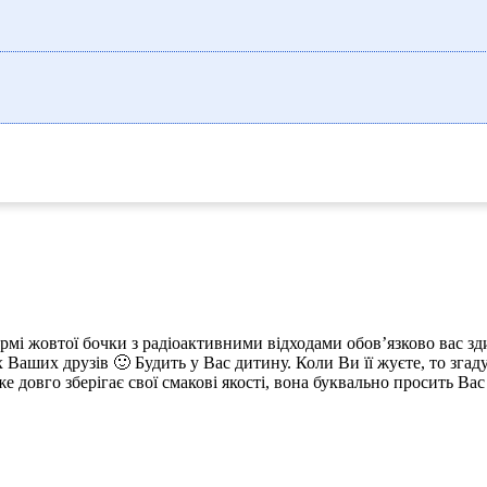
рмі жовтої бочки з радіоактивними відходами обов’язково вас зди
х Ваших друзів 🙂 Будить у Вас дитину. Коли Ви її жуєте, то згад
же довго зберігає свої смакові якості, вона буквально просить В