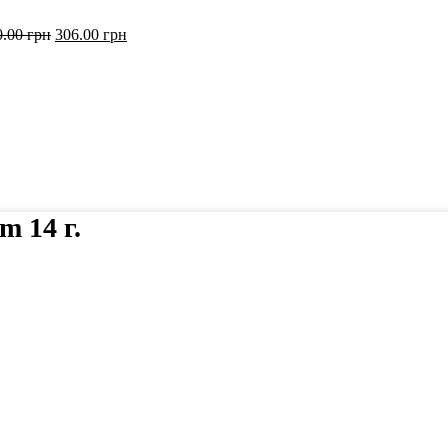
0.00
грн
306.00
грн
m 14 г.