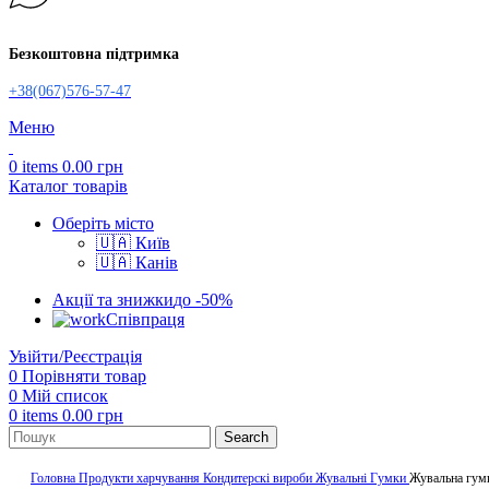
Безкоштовна підтримка
+38(067)576-57-47
Меню
0
items
0.00
грн
Каталог товарів
Оберіть місто
🇺🇦 Київ
🇺🇦 Канів
Акції та знижки
до -50%
Співпраця
Увійти/Реєстрація
0
Порівняти товар
0
Мій список
0
items
0.00
грн
Search
Головна
Продукти харчування
Кондитерскі вироби
Жувальні Гумки
Жувальна гумк