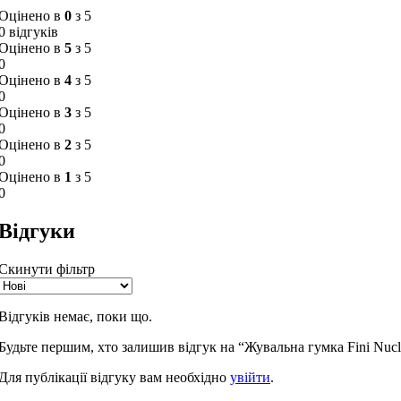
Оцінено в
0
з 5
0 відгуків
Оцінено в
5
з 5
0
Оцінено в
4
з 5
0
Оцінено в
3
з 5
0
Оцінено в
2
з 5
0
Оцінено в
1
з 5
0
Відгуки
Скинути фільтр
Відгуків немає, поки що.
Будьте першим, хто залишив відгук на “Жувальна гумка Fini Nucl
Для публікації відгуку вам необхідно
увійти
.