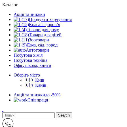
Каталог
Акції та знижки
Продукти харчування
Краса і здоров’я
Товари для дому
Товари для дітей
Зоотовари
Дача, сад, город
Автотовари
Побутова хімія
Побутова техніка
Офіс, школа, книги
Оберіть місто
🇺🇦 Київ
🇺🇦 Канів
Акції та знижки
до -50%
Співпраця
Search