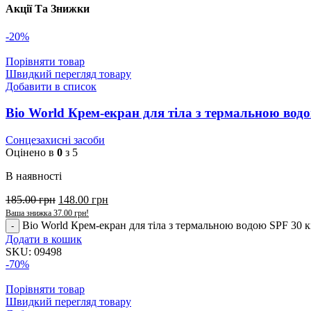
Акції Та Знижки
-20%
Порівняти товар
Швидкий перегляд товару
Добавити в список
Bio World Крем-екран для тіла з термальною вод
Сонцезахисні засоби
Оцінено в
0
з 5
В наявності
185.00
грн
148.00
грн
Ваша знижка
37.00
грн
!
Bio World Крем-екран для тіла з термальною водою SPF 30 к
Додати в кошик
SKU:
09498
-70%
Порівняти товар
Швидкий перегляд товару