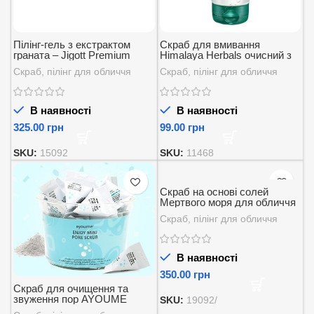
Пілінг-гель з екстрактом
Скраб для вмивання
граната – Jigott Premium
Himalaya Herbals очисний з
Facial Pomegranate Peeling
волоським горіхом 75 мл.
Скраб, пілінг для обличчя
Скраб, пілінг для обличчя
Gel 180 мл.
В наявності
В наявності
грн
грн
SKU:
15092
SKU:
11468
Скраб на основі солей
Мертвого моря для обличчя
проти старіння +
Скраб, пілінг для обличчя
відновлення шкіри DEAD
SEA minerals facial shower
scrub
В наявності
грн
Скраб для очищення та
звуження пор AYOUME
SKU:
19092/
ENJOY MINI PORE SCRUB