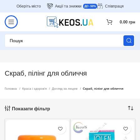
Оберіть місто
Акції та знижки
Співпраця
ДО -50%
0.00
грн
Скраб, пілінг для обличчя
Головна
Краса і здоров'я
Догляд за лицем
Скраб, пілінг для обличчя
Показати фільтр