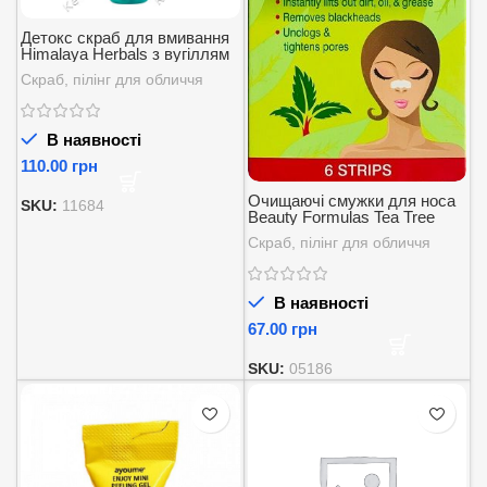
Детокс скраб для вмивання
Himalaya Herbals з вугіллям
та зеленим чаєм 75 мл.
Скраб, пілінг для обличчя
В наявності
грн
Очищаючі смужки для носа
SKU:
11684
Beauty Formulas Tea Tree
Deep Cleansing Nose Pore
Скраб, пілінг для обличчя
Strips -6 шт.
В наявності
грн
SKU:
05186