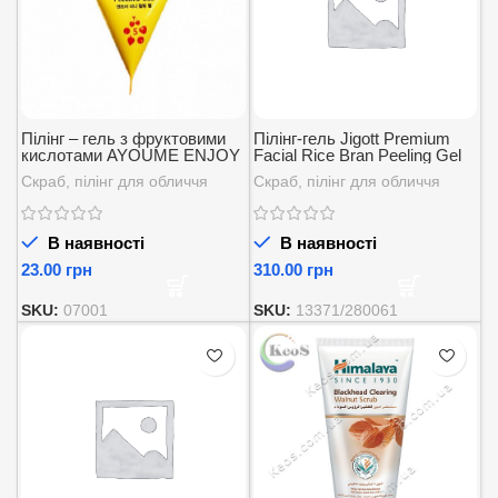
Пілінг – гель з фруктовими
Пілінг-гель Jigott Premium
кислотами AYOUME ENJOY
Facial Rice Bran Peeling Gel
MINI PEELING GEL – 3г.
Екстракт рису 180 мл
Скраб, пілінг для обличчя
Скраб, пілінг для обличчя
В наявності
В наявності
грн
грн
SKU:
07001
SKU:
13371/280061