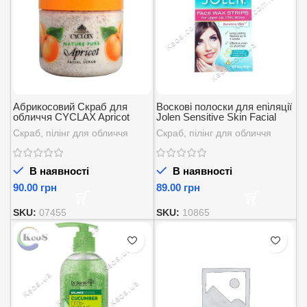
Абрикосовий Скраб для
Воскові полоски для епіляції
обличчя CYCLAX Apricot
Jolen Sensitive Skin Facial
Facial Scrub 300мл.
Strip Wax 16 шт.
Скраб, пілінг для обличчя
Скраб, пілінг для обличчя
В наявності
В наявності
грн
грн
SKU:
07455
SKU:
10865