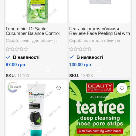
Гель-пілінг Dr.Sante
Гель-пілінг для обличчя
Cucumber Balance Control
Revuele Face Peeling Gel with
200 мл.
AHA Fruit Acids, 80 мл.
Скраб, пілінг для обличчя
Скраб, пілінг для обличчя
В наявності
В наявності
грн
грн
SKU:
11700
SKU:
13923