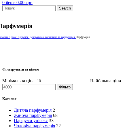
0
items
0.00
грн
Search
Парфумерія
оловна
Краса і здоров'я
Декоративна косметика та парфумерія
Парфумерія
Фільтрувати за ціною
Мінімальна ціна
Найбільша ціна
Фільтр
Каталог
Дитяча парфумерія
2
Жіноча парфумерія
68
Парфуми унісекс
33
Чоловіча парфумерія
22