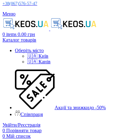
+38(067)576-57-47
Меню
0
items
0.00
грн
Каталог товарів
Оберіть місто
🇺🇦 Київ
🇺🇦 Канів
Акції та знижки
до -50%
Співпраця
Увійти/Реєстрація
0
Порівняти товар
0
Мій список