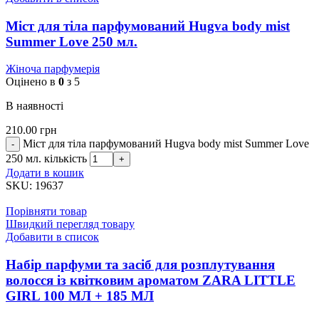
Міст для тіла парфумований Hugva body mist
Summer Love 250 мл.
Жіноча парфумерія
Оцінено в
0
з 5
В наявності
210.00
грн
Міст для тіла парфумований Hugva body mist Summer Love
250 мл. кількість
Додати в кошик
SKU:
19637
Порівняти товар
Швидкий перегляд товару
Добавити в список
Набір парфуми та засіб для розплутування
волосся із квітковим ароматом ZARA LITTLE
GIRL 100 МЛ + 185 МЛ