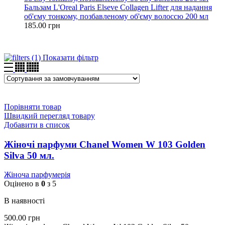
Бальзам L'Oreal Paris Elseve Collagen Lifter для надання
об'єму тонкому, позбавленому об'єму волоссю 200 мл
185.00
грн
Показати фільтр
Порівняти товар
Швидкий перегляд товару
Добавити в список
Жіночі парфуми Chanel Women W 103 Golden
Silva 50 мл.
Жіноча парфумерія
Оцінено в
0
з 5
В наявності
500.00
грн