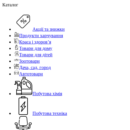
Каталог
Акції та знижки
Продукти харчування
Краса і здоров’я
Товари для дому
Товари для дітей
Зоотовари
Дача, сад, город
Автотовари
Побутова хімія
Побутова техніка