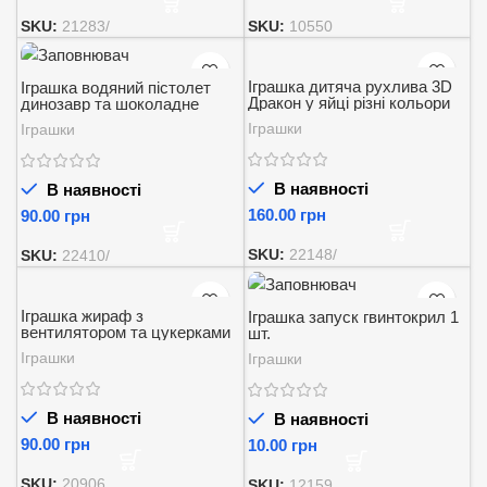
SKU:
21283/
SKU:
10550
Іграшка дитяча рухлива 3D
Іграшка водяний пістолет
Дракон у яйці різні кольори
динозавр та шоколадне
Podarkus 21 см
драже Obana Choco
Іграшки
Іграшки
waterdino 1шт.
В наявності
В наявності
грн
грн
SKU:
22148/
SKU:
22410/
Іграшка жираф з
Іграшка запуск гвинтокрил 1
вентилятором та цукерками
шт.
Obana 1 шт.
Іграшки
Іграшки
В наявності
В наявності
грн
грн
SKU:
20906
SKU:
12159