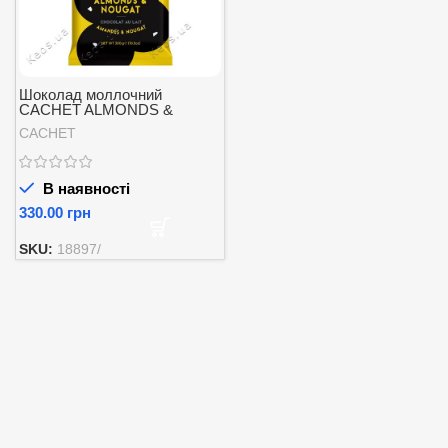
Шоколад моллочний
CACHET ALMONDS &
NOUGAT Milk Chocolate 300
CACHET
г
В наявності
грн
SKU:
18897/