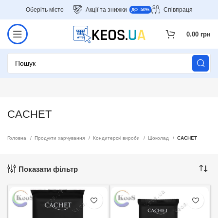
Оберіть місто
Акції та знижки
Співпраця
ДО -50%
0.00
грн
CACHET
Головна
Продукти харчування
Кондитерскі вироби
Шоколад
CACHET
Показати фільтр