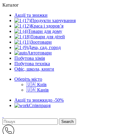
Каталог
Акції та знижки
Продукти харчування
Краса і здоров’я
Товари для дому
Товари для дітей
Зоотовари
Дача, сад, город
Автотовари
Побутова хімія
Побутова техніка
Офіс, школа, книги
Оберіть місто
🇺🇦 Київ
🇺🇦 Канів
Акції та знижки
до -50%
Співпраця
Search