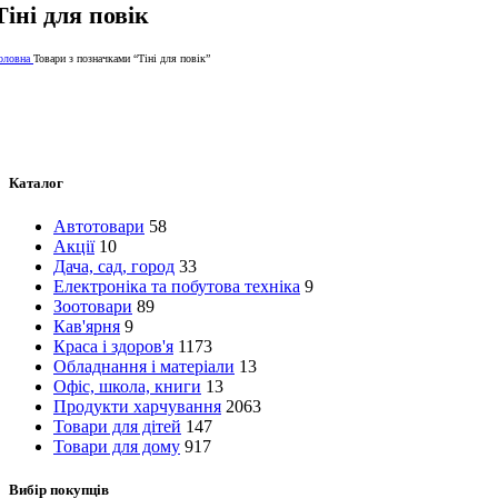
Тіні для повік
оловна
Товари з позначками “Тіні для повік”
Каталог
Автотовари
58
Акції
10
Дача, сад, город
33
Електроніка та побутова техніка
9
Зоотовари
89
Кав'ярня
9
Краса і здоров'я
1173
Обладнання і матеріали
13
Офіс, школа, книги
13
Продукти харчування
2063
Товари для дітей
147
Товари для дому
917
Вибір покупців