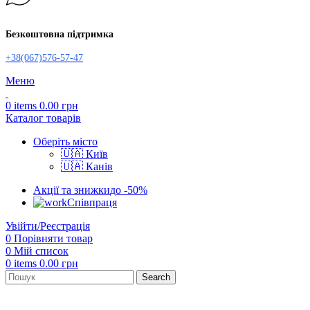
Безкоштовна підтримка
+38(067)576-57-47
Меню
0
items
0.00
грн
Каталог товарів
Оберіть місто
🇺🇦 Київ
🇺🇦 Канів
Акції та знижки
до -50%
Співпраця
Увійти/Реєстрація
0
Порівняти товар
0
Мій список
0
items
0.00
грн
Search