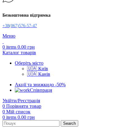
Безкоштовна підтримка
+38(067)576-57-47
Меню
0
items
0.00
грн
Каталог товарів
Оберіть місто
🇺🇦 Київ
🇺🇦 Канів
Акції та знижки
до -50%
Співпраця
Увійти/Реєстрація
0
Порівняти товар
0
Мій список
0
items
0.00
грн
Search