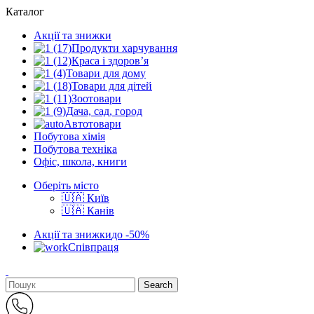
Каталог
Акції та знижки
Продукти харчування
Краса і здоров’я
Товари для дому
Товари для дітей
Зоотовари
Дача, сад, город
Автотовари
Побутова хімія
Побутова техніка
Офіс, школа, книги
Оберіть місто
🇺🇦 Київ
🇺🇦 Канів
Акції та знижки
до -50%
Співпраця
Search