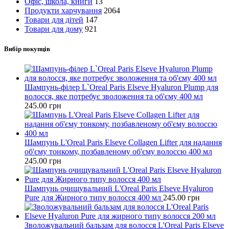
Офіс, школа, книги
13
Продукти харчування
2064
Товари для дітей
147
Товари для дому
921
Вибір покупців
Шампунь-філер L`Oreal Paris Elseve Hyaluron Plump для
волосся, яке потребує зволоження та об'єму 400 мл
245.00
грн
Шампунь L'Oreal Paris Elseve Collagen Lifter для надання
об'єму тонкому, позбавленому об'єму волоссю 400 мл
245.00
грн
Шампунь очищувальний L'Oreal Paris Elseve Hyaluron
Pure для Жирного типу волосся 400 мл
245.00
грн
Зволожувальний бальзам для волосся L'Oreal Paris Elseve