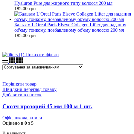
Hyaluron Pure для жирного типу волосся 200 мл
185.00
грн
Бальзам L'Oreal Paris Elseve Collagen Lifter для надання
об'єму тонкому, позбавленому об'єму волоссю 200 мл
185.00
грн
Показати фільтр
Порівняти товар
Швидкий перегляд товару
Добавити в список
Скотч прозорий 45 мм 100 м 1 шт.
Офіс, школа, книги
Оцінено в
0
з 5
В наявності