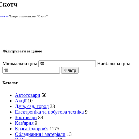
Скотч
оловна
Товари з позначками “Скотч”
Фільтрувати за ціною
Мінімальна ціна
Найбільша ціна
Фільтр
Каталог
Автотовари
58
Акції
10
Дача, сад, город
33
Електроніка та побутова техніка
9
Зоотовари
89
Кав'ярня
9
Краса і здоров'я
1175
Обладнання і матеріали
13