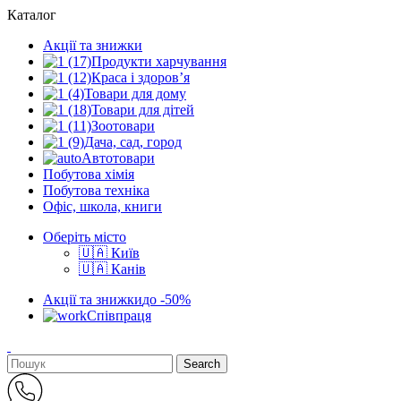
Каталог
Акції та знижки
Продукти харчування
Краса і здоров’я
Товари для дому
Товари для дітей
Зоотовари
Дача, сад, город
Автотовари
Побутова хімія
Побутова техніка
Офіс, школа, книги
Оберіть місто
🇺🇦 Київ
🇺🇦 Канів
Акції та знижки
до -50%
Співпраця
Search