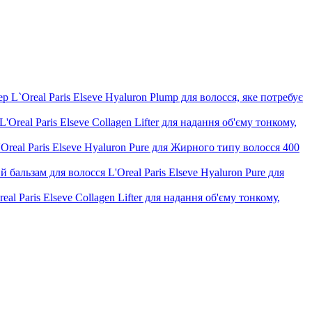
 L`Oreal Paris Elseve Hyaluron Plump для волосся, яке потребує
Oreal Paris Elseve Collagen Lifter для надання об'єму тонкому,
eal Paris Elseve Hyaluron Pure для Жирного типу волосся 400
бальзам для волосся L'Oreal Paris Elseve Hyaluron Pure для
eal Paris Elseve Collagen Lifter для надання об'єму тонкому,