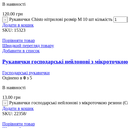
В наявності
120.00
грн
Рукавички Chisto нітрилові розмір M 10 шт кількість
Додати в кошик
SKU:
15323
Порівняти товар
Швидкий перегляд товару
Добавити в список
Рукавички господарські нейлонові з мікроточкою р
Господарські рукавички
Оцінено в
0
з 5
В наявності
13.00
грн
Рукавички господарські нейлонові з мікроточкою резини (Сині
Додати в кошик
SKU:
22358/
Порівняти товар