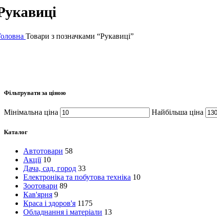
Рукавиці
Головна
Товари з позначками “Рукавиці”
Фільтрувати за ціною
Мінімальна ціна
Найбільша ціна
Каталог
Автотовари
58
Акції
10
Дача, сад, город
33
Електроніка та побутова техніка
10
Зоотовари
89
Кав'ярня
9
Краса і здоров'я
1175
Обладнання і матеріали
13