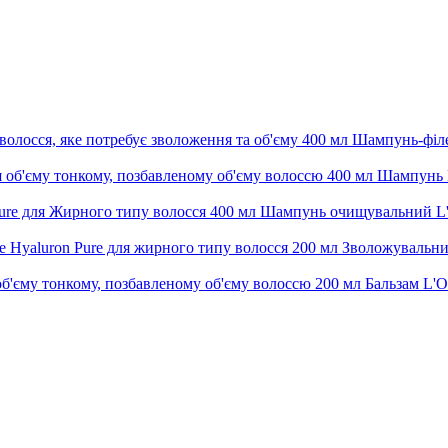
Шампунь-філер
Шампунь L'
Шампунь очищувальний L'Or
Зволожувальний 
Бальзам L'Or