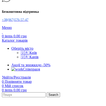
Безкоштовна підтримка
+38(067)576-57-47
Меню
0
items
0.00
грн
Каталог товарів
Оберіть місто
🇺🇦 Київ
🇺🇦 Канів
Акції та знижки
до -50%
Співпраця
Увійти/Реєстрація
0
Порівняти товар
0
Мій список
0
items
0.00
грн
Search