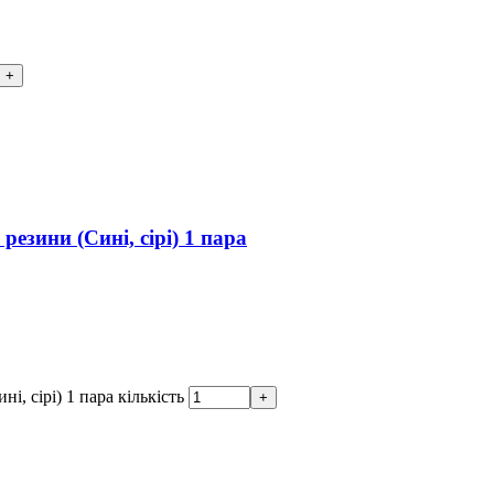
езини (Сині, сірі) 1 пара
, сірі) 1 пара кількість