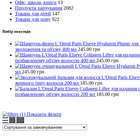
Офіс, школа, книги
13
Продукти харчування
2082
Товари для дітей
147
Товари для дому
922
Вибір покупців
зволоження та об'єму 400 мл
245.00
грн
позбавленому об'єму волоссю 400 мл
245.00
грн
мл
245.00
грн
жирного типу волосся 200 мл
185.00
грн
позбавленому об'єму волоссю 200 мл
185.00
грн
Показати фільтр