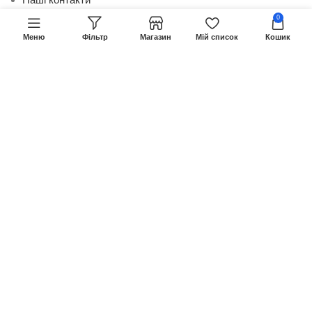
0
Доставка
Меню
Фільтр
Магазин
Мій список
Кошик
Оплата
Співпраця
Інформація для клієнтів
Ми в соціальних мережах
Viber
Telegram
Instagram
TikTok