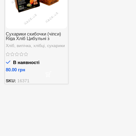
Сухарики скибочки (чіпси)
Riga Хліб Цибульні з
цибулею 110 г.
Хліб, випічка, хлібці, сухарики
В наявності
грн
SKU:
16371