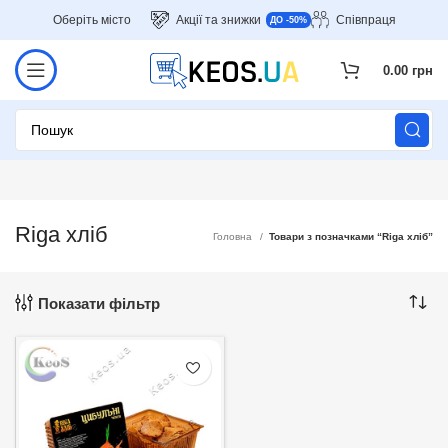
Оберіть місто
Акції та знижки
Співпраця
ДО -50%
0.00
грн
Riga хліб
Головна
Товари з позначками “Riga хліб”
Показати фільтр