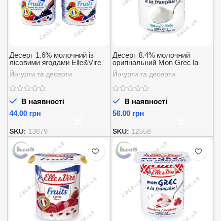
Десерт 1.6% молочний із
Десерт 8.4% молочний
лісовими ягодами Elle&Vire
оригінальний Mon Grec la
125г.
francaise Elle&Vire 125г.
Йогурти та десерти
Йогурти та десерти
В наявності
В наявності
грн
грн
SKU:
13879
SKU:
12558