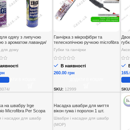
для одягу з липучою
Ганчірка з мікрофібри та
Дво
ою з ароматом лаванди/
телескопічною ручкою microfibra
губк
 Irge 1 шт.
irge casa multiuso 1 шт.
Irge
 для дому
Губки та ганчірки
Аксе
аявності
В наявності
В
рн
грн
ДОДАТИ В КОШИК
ДОДАТИ В КОШИК
8074/
SKU:
12999
SKU
а на швабру Irge
Насадка швабри для миття
io Microfibra Per Scopa
вікон гума і поролон 1 шт.
ile Magica 43 см. 1 шт.
 і насадки для швабр
Швабри і насадки для швабр
(МОР)