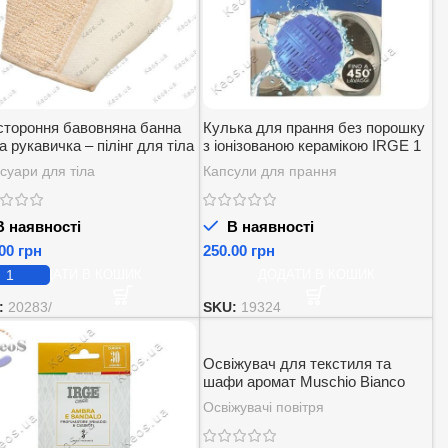
стороння бавовняна банна
Кулька для прання без порошку
а рукавичка – пілінг для тіла
з іонізованою керамікою IRGE 1
 1 шт.
шт
суари для тіла
Капсули для прання
 наявності
В наявності
грн
грн
ДОДАТИ В КОШИК
ДОДАТИ В КОШИК
:
20283/
SKU:
19324
Освіжувач для текстиля та
шафи аромат Muschio Bianco
IRGE 3 шт.
Освіжувачі повітря