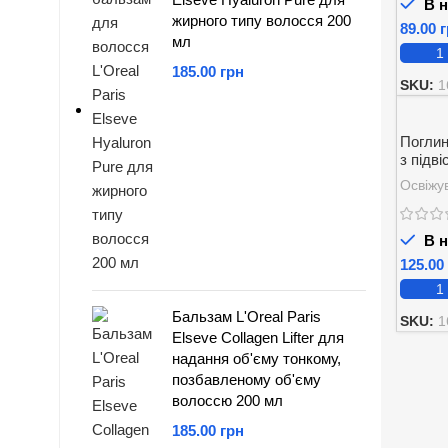
В н
жирного типу волосся 200
г
мл
грн
SKU:
1
Поглин
з підв
Освіжув
В н
Бальзам L'Oreal Paris
SKU:
1
Elseve Collagen Lifter для
надання об'єму тонкому,
позбавленому об'єму
волоссю 200 мл
грн