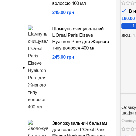
волоссю 400 мл
В н
грн
Шампунь очищувальний
L'Oreal Paris Elseve
SKU:
1
Hyaluron Pure для Жирного
типу волосся 400 мл
грн
Освіжу
шафи а
Освіжув
Зволожувальний бальзам
для волосся L'Oreal Paris
Elseve Hyaluron Pure для