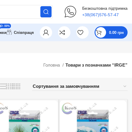
Безкоштовна підтримка
+38(067)576-57-47
ДО -50%
ижки
Співпраця
0.00
грн
Головна
Товари з позначками “IRGE”