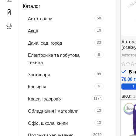
Каталог
Автотовари
58
Акції
10
Автомо
Дача, сад, город
33
(освіж
фрукти
Електроніка та побутова
9
Автото
Exotic 
техніка
В н
Зоотовари
89
г
Кав'ярня
9
SKU:
1
Краса і здоров'я
1174
Обладнання і матеріали
13
Офіс, школа, книги
13
Продукти харчування
2070