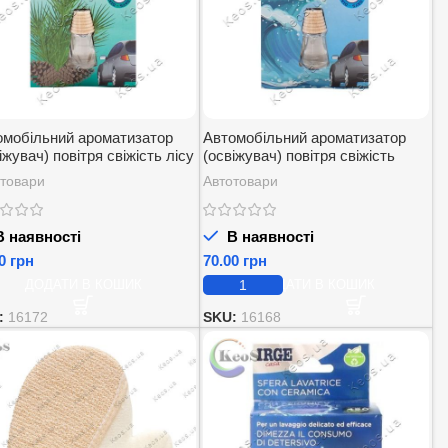
омобільний ароматизатор
Автомобільний ароматизатор
іжувач) повітря свіжість лісу
(освіжувач) повітря свіжість
 profumo per auto Pine 1 шт.
океану IRGE profumo per auto
товари
Автотовари
ocean 1 шт.
 наявності
В наявності
грн
грн
ДОДАТИ В КОШИК
ДОДАТИ В КОШИК
:
16172
SKU:
16168