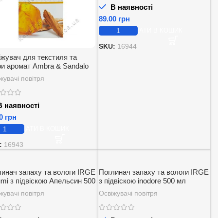
В наявності
грн
ДОДАТИ В КОШИК
SKU:
16944
іжувач для текстиля та
и аромат Ambra & Sandalo
 3 шт.
жувачі повітря
 наявності
грн
ДОДАТИ В КОШИК
:
16943
линач запаху та вологи IRGE
Поглинач запаху та вологи IRGE
mi з підвіскою Апельсин 500
з підвіскою inodore 500 мл
жувачі повітря
Освіжувачі повітря