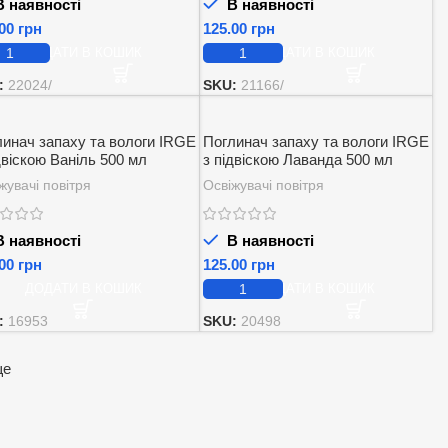
 наявності
В наявності
грн
грн
ДОДАТИ В КОШИК
ДОДАТИ В КОШИК
:
22024/
SKU:
21166/
линач запаху та вологи IRGE
Поглинач запаху та вологи IRGE
двіскою Ваніль 500 мл
з підвіскою Лаванда 500 мл
жувачі повітря
Освіжувачі повітря
 наявності
В наявності
грн
грн
ДОДАТИ В КОШИК
ДОДАТИ В КОШИК
:
16953
SKU:
20498
ще