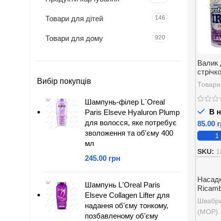
Товари для дітей
146
Товари для дому
920
Валик 
стрічк
Жасмин
Вибір покупців
Товари
Шампунь-філер L`Oreal
В н
Paris Elseve Hyaluron Plump
для волосся, яке потребує
г
зволоження та об'єму 400
мл
SKU:
1
грн
Насадк
Шампунь L'Oreal Paris
Ricamb
Elseve Collagen Lifter для
Flessib
Швабри
надання об'єму тонкому,
(МОР)
позбавленому об'єму