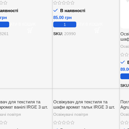
аявності
В наявності
грн
грн
ДОДАТИ В КОШИК
ДОДАТИ В КОШИК
Осв
8261
SKU:
20990
шаф
IRGE
Осві
В
SKU
вач для текстиля та
Освіжувач для текстиля та
Пог
ромат ванілі IRGE 3 шт.
шафи аромат тальк IRGE 3 шт.
Agru
мл
ачі повітря
Освіжувачі повітря
Осві