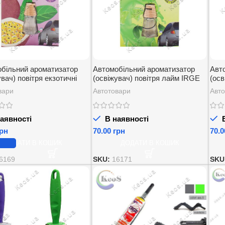
більний ароматизатор
Автомобільний ароматизатор
Авт
увач) повітря екзотичні
(освіжувач) повітря лайм IRGE
(осв
 IRGE profumo per auto
profumo per auto Lime 1 шт.
IRGE
вари
Автотовари
Авто
Passion 1 шт.
аявності
В наявності
В
рн
грн
ДОДАТИ В КОШИК
ДОДАТИ В КОШИК
6169
SKU:
16171
SKU