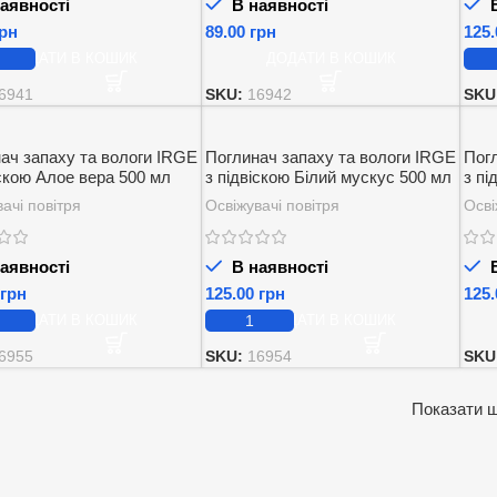
аявності
В наявності
В
рн
грн
ДОДАТИ В КОШИК
ДОДАТИ В КОШИК
6941
SKU:
16942
SKU
ач запаху та вологи IRGE
Поглинач запаху та вологи IRGE
Пог
іскою Алое вера 500 мл
з підвіскою Білий мускус 500 мл
з пі
ачі повітря
Освіжувачі повітря
Осві
аявності
В наявності
В
грн
грн
ДОДАТИ В КОШИК
ДОДАТИ В КОШИК
6955
SKU:
16954
SKU
Показати 