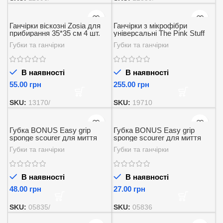
Ганчірки віскозні Zosia для
Ганчірки з мікрофібри
прибирання 35*35 см 4 шт.
універсальні The Pink Stuff
Super Absorbent 18 х 20 см 3
Губки та ганчірки
Губки та ганчірки
шт
В наявності
В наявності
грн
грн
SKU:
13170/
SKU:
19710
Губка BONUS Easy grip
Губка BONUS Easy grip
sponge scourer для миття
sponge scourer для миття
посуди 5 шт.
посуду 10 шт.
Губки та ганчірки
Губки та ганчірки
В наявності
В наявності
грн
грн
SKU:
05835/
SKU:
05836