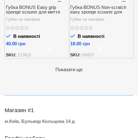
Губка BONUS Easy grip
Губка BONUS Non-scratch
sponge scourer для миття
easy sponge scourer для
посуду 3шт.
миття посуди 2шт.
Губки та ганчірки
Губки та ганчірки
В наявності
В наявності
грн
грн
SKU:
21362/
SKU:
05837
Показати ще
Магазин #1
м.Київ, Бульвар Кольцова 14 д