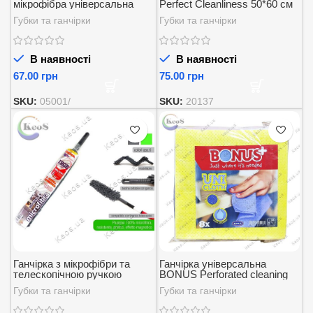
мікрофібра універсальна
Perfect Cleanliness 50*60 см
35*35 см. 1шт.
1 шт
Губки та ганчірки
Губки та ганчірки
В наявності
В наявності
грн
грн
SKU:
05001/
SKU:
20137
Ганчірка з мікрофібри та
Ганчірка універсальна
телескопічною ручкою
BONUS Perforated cleaning
microfibra irge casa multiuso 1
cloth blue UNI МІКС 38*38см.
Губки та ганчірки
Губки та ганчірки
шт.
(8шт)