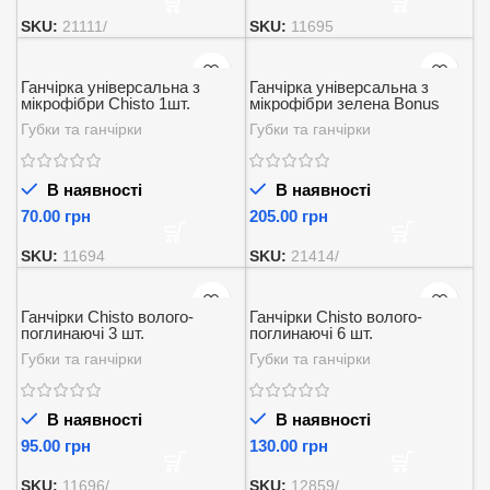
SKU:
21111/
SKU:
11695
Ганчірка універсальна з
Ганчірка універсальна з
мікрофібри Chisto 1шт.
мікрофібри зелена Bonus
PRO PVA MicroCLOTH 38*38
Губки та ганчірки
Губки та ганчірки
см. 1 шт.
В наявності
В наявності
грн
грн
SKU:
11694
SKU:
21414/
Ганчірки Chisto волого-
Ганчірки Chisto волого-
поглинаючі 3 шт.
поглинаючі 6 шт.
Губки та ганчірки
Губки та ганчірки
В наявності
В наявності
грн
грн
SKU:
11696/
SKU:
12859/