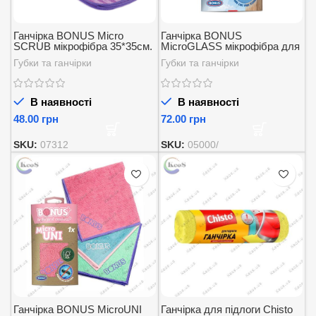
Ганчірка BONUS Micro
Ганчірка BONUS
SCRUB мікрофібра 35*35см.
MicroGLASS мікрофібра для
1шт.
Скла 35*35 см. 1шт.
Губки та ганчірки
Губки та ганчірки
В наявності
В наявності
грн
грн
SKU:
07312
SKU:
05000/
Ганчірка BONUS MicroUNI
Ганчірка для підлоги Chisto