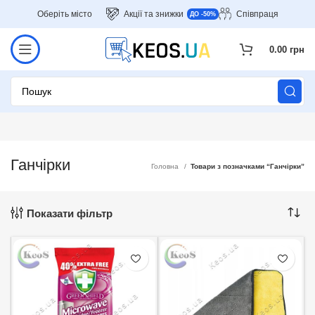
Оберіть місто
Акції та знижки
Співпраця
ДО -50%
0.00
грн
Ганчірки
Головна
Товари з позначками “Ганчірки”
Показати фільтр