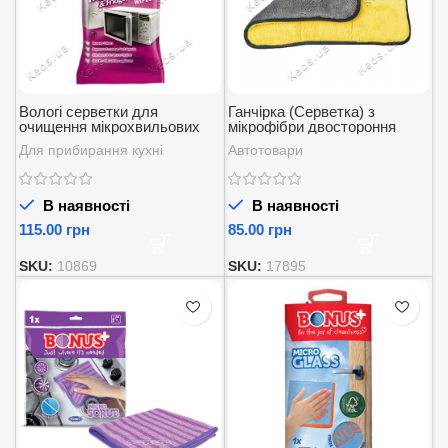
Вологі серветки для
Ганчірка (Серветка) з
очищення мікрохвильових
мікрофібри двостороння
печей та холодильників
30*30 см 1 шт.
Для прибирання кухні
Автотовари
Green Shield 70 шт.
В наявності
В наявності
грн
грн
SKU:
10869
SKU:
17895