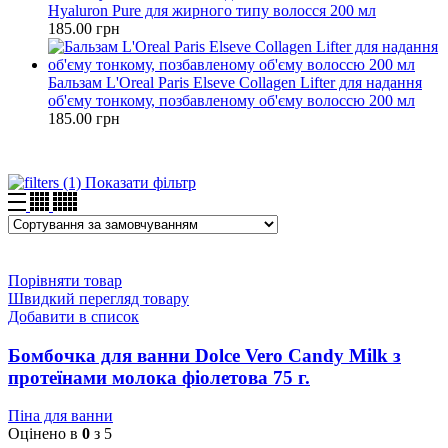
Hyaluron Pure для жирного типу волосся 200 мл
185.00
грн
Бальзам L'Oreal Paris Elseve Collagen Lifter для надання
об'єму тонкому, позбавленому об'єму волоссю 200 мл
185.00
грн
Показати фільтр
Порівняти товар
Швидкий перегляд товару
Добавити в список
Бомбочка для ванни Dolce Vero Candy Milk з
протеїнами молока фіолетова 75 г.
Піна для ванни
Оцінено в
0
з 5