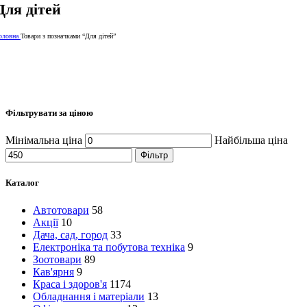
Для дітей
оловна
Товари з позначками “Для дітей”
Фільтрувати за ціною
Мінімальна ціна
Найбільша ціна
Фільтр
Каталог
Автотовари
58
Акції
10
Дача, сад, город
33
Електроніка та побутова техніка
9
Зоотовари
89
Кав'ярня
9
Краса і здоров'я
1174
Обладнання і матеріали
13