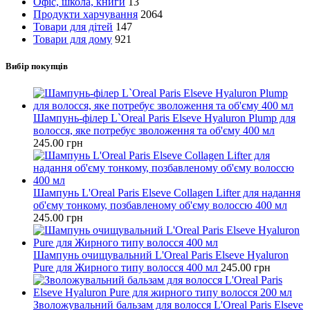
Офіс, школа, книги
13
Продукти харчування
2064
Товари для дітей
147
Товари для дому
921
Вибір покупців
Шампунь-філер L`Oreal Paris Elseve Hyaluron Plump для
волосся, яке потребує зволоження та об'єму 400 мл
245.00
грн
Шампунь L'Oreal Paris Elseve Collagen Lifter для надання
об'єму тонкому, позбавленому об'єму волоссю 400 мл
245.00
грн
Шампунь очищувальний L'Oreal Paris Elseve Hyaluron
Pure для Жирного типу волосся 400 мл
245.00
грн
Зволожувальний бальзам для волосся L'Oreal Paris Elseve