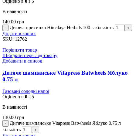
Оцінено в
0
з 5
В наявності
140.00
грн
Дитяча присипка Himalaya Herbals 100 г. кількість
Додати в кошик
SKU:
12762
Порівняти товар
Швидкий перегляд товару
Добавити в список
Дитяче шампанське Vitapress Batwheels Яблуко
0.75 л
Газовані солодкі напої
Оцінено в
0
з 5
В наявності
130.00
грн
Дитяче шампанське Vitapress Batwheels Яблуко 0.75 л
кількість
Додати в кошик