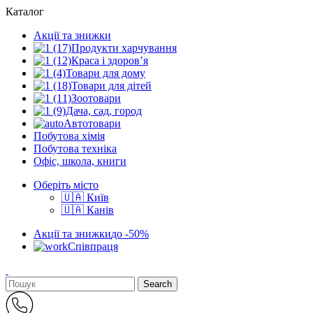
Каталог
Акції та знижки
Продукти харчування
Краса і здоров’я
Товари для дому
Товари для дітей
Зоотовари
Дача, сад, город
Автотовари
Побутова хімія
Побутова техніка
Офіс, школа, книги
Оберіть місто
🇺🇦 Київ
🇺🇦 Канів
Акції та знижки
до -50%
Співпраця
Search