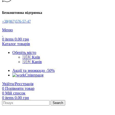
Безкоштовна підтримка
+38(067)576-57-47
Меню
0
items
0.00
грн
Каталог товарів
Оберіть місто
🇺🇦 Київ
🇺🇦 Канів
Акції та знижки
до -50%
Співпраця
Увійти/Реєстрація
0
Порівняти товар
0
Мій список
0
items
0.00
грн
Search