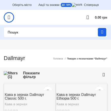
Оберіть місто
Акції та знижки
Співпраця
ДО -50%
0.00
грн
Dallmayr
Головна
Товари з позначками “Dallmayr”
Показати
фільтр
Кава в зернах Dallmayr
Кава в зернах Dallmayr
Classic 500 г.
Ethiopia 500 г.
Кава в зернах
Кава в зернах