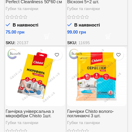
Perfect Cleanliness 50*60 см
Віскозні 5+2 шт.
1 шт
Губки та ганчірки
Губки та ганчірки
В наявності
В наявності
грн
грн
SKU:
20137
SKU:
11695
Ганчірка універсальна з
Ганчірки Chisto волого-
мікрофібри Chisto 1шт.
поглинаючі 3 шт.
Губки та ганчірки
Губки та ганчірки