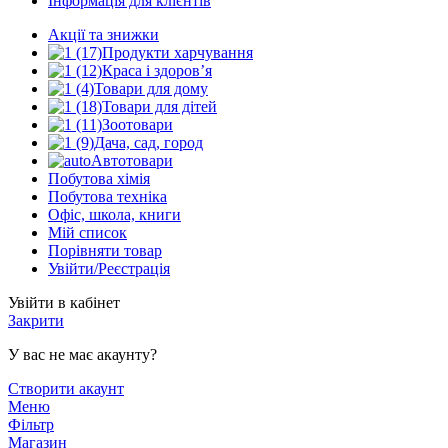
Інформація для клієнтів
Акції та знижки
Продукти харчування
Краса і здоров’я
Товари для дому
Товари для дітей
Зоотовари
Дача, сад, город
Автотовари
Побутова хімія
Побутова техніка
Офіс, школа, книги
Мій список
Порівняти товар
Увійти/Реєстрація
Увійти в кабінет
Закрити
У вас не має акаунту?
Створити акаунт
Меню
Фільтр
Магазин