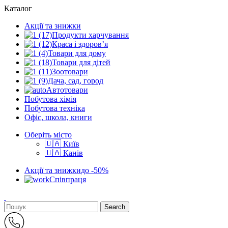
Каталог
Акції та знижки
Продукти харчування
Краса і здоров’я
Товари для дому
Товари для дітей
Зоотовари
Дача, сад, город
Автотовари
Побутова хімія
Побутова техніка
Офіс, школа, книги
Оберіть місто
🇺🇦 Київ
🇺🇦 Канів
Акції та знижки
до -50%
Співпраця
Search