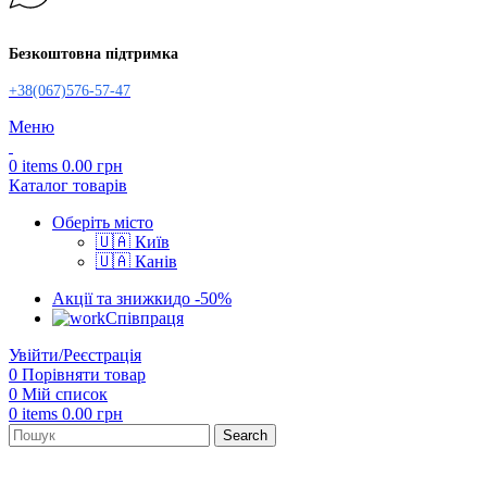
Безкоштовна підтримка
+38(067)576-57-47
Меню
0
items
0.00
грн
Каталог товарів
Оберіть місто
🇺🇦 Київ
🇺🇦 Канів
Акції та знижки
до -50%
Співпраця
Увійти/Реєстрація
0
Порівняти товар
0
Мій список
0
items
0.00
грн
Search