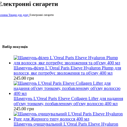
Електронні сигарети
оловна
Товари для дому
Електронні сигарети
Вибір покупців
Шампунь-філер L`Oreal Paris Elseve Hyaluron Plump для
волосся, яке потребує зволоження та об'єму 400 мл
245.00
грн
Шампунь L'Oreal Paris Elseve Collagen Lifter для надання
об'єму тонкому, позбавленому об'єму волоссю 400 мл
245.00
грн
Шампунь очищувальний L'Oreal Paris Elseve Hyaluron