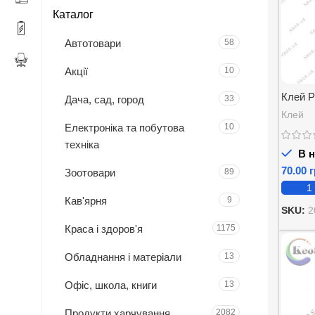
Каталог
Автотовари
58
Акції
10
Клей P
Дача, сад, город
33
Клей
Електроніка та побутова
10
техніка
В н
г
Зоотовари
89
Кав'ярня
9
SKU:
2
Краса і здоров'я
1175
Обладнання і матеріали
13
Офіс, школа, книги
13
Продукти харчування
2082