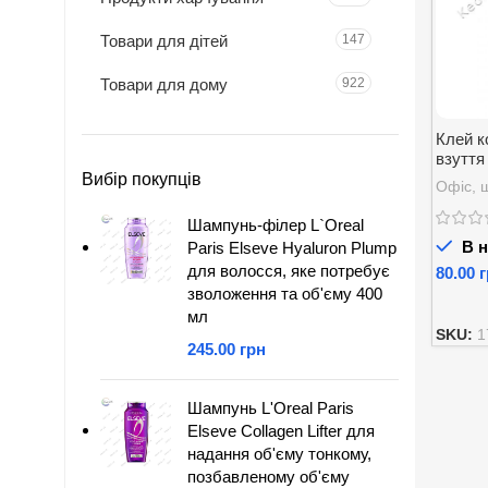
Товари для дітей
147
Товари для дому
922
Клей к
взуття
Вибір покупців
Офіс, 
Шампунь-філер L`Oreal
В н
Paris Elseve Hyaluron Plump
для волосся, яке потребує
г
зволоження та об'єму 400
мл
SKU:
1
грн
Шампунь L'Oreal Paris
Elseve Collagen Lifter для
надання об'єму тонкому,
позбавленому об'єму