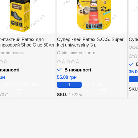
онтактний Pattex для
Супер клей Pattex S.O.S. Super
Супе
 прозорий Shoe Glue 50мл
klej uniwersalny 3 г.
Офі
школа, книги
Офіс, школа, книги
В
аявності
В наявності
рн
грн
ДОДАТИ В КОШИК
ДОДАТИ В КОШИК
SKU
7371
SKU:
17225/