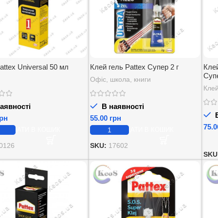
attex Universal 50 мл
Клей гель Pattex Супер 2 г
Клей
Супе
Офіс, школа, книги
Кле
аявності
В наявності
В
рн
грн
ДОДАТИ В КОШИК
ДОДАТИ В КОШИК
0126
SKU:
17602
SKU