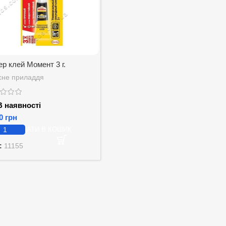
р клей Момент 3 г.
сне приладдя
 наявності
грн
ДОДАТИ В КОШИК
:
11155