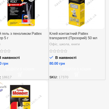
 гель з пензликом Pattex
Клей контактний Pattex
р 5 г
transparent (Прозорий) 50 мл
й
Офіс, школа, книги
 наявності
В наявності
грн
грн
ДОДАТИ В КОШИК
ДОДАТИ В КОШИК
:
18617
SKU:
17370